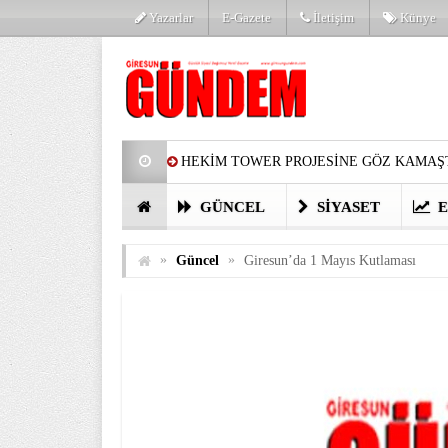
Yazarlar
E-Gazete
İletişim
Künye
HEKİM TOWER PROJESİNE GÖZ KAMAŞT
PARTİ’DE YENİ YÜZLER
HARUN Cİ
GÜNCEL
SIYASET
E
GÖZLERİM DOLDU
ÖNER HEKİM’D
»
»
Güncel
Giresun’da 1 Mayıs Kutlaması
BİRİNCİSİ YAPILAN TAMDERE YAPRAKL
KATILIMCILARI COŞTURDU