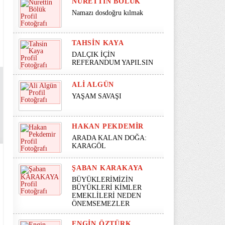
NURETTIN BÖLÜK
Namazı dosdoğru kılmak
TAHSIN KAYA
DALÇIK İÇİN
REFERANDUM YAPILSIN
ALI ALGÜN
YAŞAM SAVAŞI
HAKAN PEKDEMIR
ARADA KALAN DOĞA:
KARAGÖL
ŞABAN KARAKAYA
BÜYÜKLERİMİZİN
BÜYÜKLERİ KİMLER
EMEKLİLERİ NEDEN
ÖNEMSEMEZLER
ENGIN ÖZTÜRK