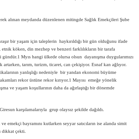
ilerek alınan meydanda düzenlenen mitingde Sağlık Emekçileri Şube
aşır bir yaşam için taleplerin haykırıldığı bir gün olduğunu ifade
, etnik köken, din mezhep ve benzeri farklılıkların bir tarafa
diği gündür.1 Myıs hangi ülkede olursa olsun dayanışma duygularımızı
 artarken, tarım, turizm, ticaret, can çekişiyor. Esnaf kan ağlıyor.
tikalarının yanlışlığı nedeniyle bir yandan ekonomi büyüme
ik rakamları rekor üstüne rekor kırıyor.1 Mayısı emeğe yönelik
çalışma ve yaşam koşullarının daha da ağırlaştığı bir dönemde
iresun karşılamalarıyla grup olaysız şekilde dağıldı.
 ve emekçi bayramını kutlarken seyyar satıcıların ise alanda simit
 dikkat çekti.