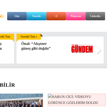
N:
Like
Tweetle
+1
Pinterest
Linkedin
eki Yazı
Sonraki Yazı
ip
Önal: “Akşener
du
güneş gibi doğdu”
BİLİR