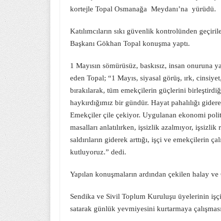
kortejle Topal Osmanağa Meydanı’na yürüdü.
Katılımcıların sıkı güvenlik kontrolünden geçir
Başkanı Gökhan Topal konuşma yaptı.
1 Mayısın sömürüsüz, baskısız, insan onuruna yar
eden Topal; “1 Mayıs, siyasal görüş, ırk, cinsiyet
bırakılarak, tüm emekçilerin güçlerini birleştir
haykırdığımız bir gündür. Hayat pahalılığı giderek
Emekçiler çile çekiyor. Uygulanan ekonomi poli
masalları anlatılırken, işsizlik azalmıyor, işsizl
saldırıların giderek arttığı, işçi ve emekçilerin 
kutluyoruz.” dedi.
Yapılan konuşmaların ardından çekilen halay ve G
Sendika ve Sivil Toplum Kuruluşu üyelerinin işçi
satarak günlük yevmiyesini kurtarmaya çalışması