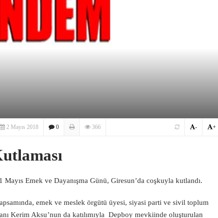
2 Mayıs 2018
0
366
-
+
Kutlaması
nan 1 Mayıs Emek ve Dayanışma Günü, Giresun’da coşkuyla kutlandı.
samında, emek ve meslek örgütü üyesi, siyasi parti ve sivil toplum
aşkanı Kerim Aksu’nun da katılımıyla Depboy mevkiinde oluşturulan