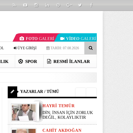
FOTO
GALERİ
VİDEO
GALERİ
OL
ÜYE GİRİŞİ
TARİH: 07.08.2026
LIK
SPOR
RESMI İLANLAR
YAZARLAR / TÜMÜ
HAYRI TEMÜR
DİN; İNSAN İÇİN ZORLUK
DEĞİL, KOLAYLIKTIR
CAHIT AKDOĞAN