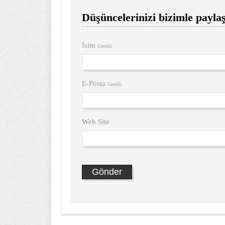
Düşüncelerinizi bizimle paylaş
İsim
Gerekli
E-Posta
Gerekli
Web Site