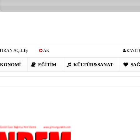
IRAN AÇILIŞ
AK
KAYIT 
Cİ: VİDEOYU GÖRÜNCE
KONOMI
EĞITIM
KÜLTÜR&SANAT
SAĞ
EN DEVRİM GİBİ PROJELER
I OBASI YAYLA ŞENLİĞİ