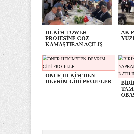
HEKİM TOWER
AK P
PROJESİNE GÖZ
YÜZ
KAMAŞTIRAN AÇILIŞ
ÖNER HEKİM’DEN
DEVRİM GİBİ PROJELER
BİRİ
TAM
OBA