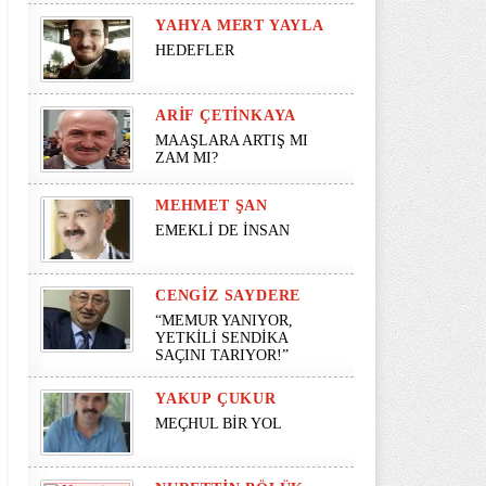
YAHYA MERT YAYLA
HEDEFLER
ARIF ÇETINKAYA
MAAŞLARA ARTIŞ MI
ZAM MI?
MEHMET ŞAN
EMEKLİ DE İNSAN
CENGIZ SAYDERE
“MEMUR YANIYOR,
YETKİLİ SENDİKA
SAÇINI TARIYOR!”
YAKUP ÇUKUR
MEÇHUL BİR YOL