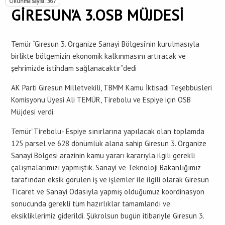
Okunma sayısı: 367
GİRESUN’A 3.OSB MÜJDESİ
Temür “Giresun 3. Organize Sanayi Bölgesi’nin kurulmasıyla
birlikte bölgemizin ekonomik kalkınmasını artıracak ve
şehrimizde istihdam sağlanacaktır”dedi
AK Parti Giresun Milletvekili, TBMM Kamu İktisadi Teşebbüsleri
Komisyonu Üyesi Ali TEMÜR, Tirebolu ve Espiye için OSB
Müjdesi verdi.
Temür”Tirebolu- Espiye sınırlarına yapılacak olan toplamda
125 parsel ve 628 dönümlük alana sahip Giresun 3. Organize
Sanayi Bölgesi arazinin kamu yararı kararıyla ilgili gerekli
çalışmalarımızı yapmıştık. Sanayi ve Teknoloji Bakanlığımız
tarafından eksik görülen iş ve işlemler ile ilgili olarak Giresun
Ticaret ve Sanayi Odasıyla yapmış olduğumuz koordinasyon
sonucunda gerekli tüm hazırlıklar tamamlandı ve
eksikliklerimiz giderildi. Şükrolsun bugün itibariyle Giresun 3.