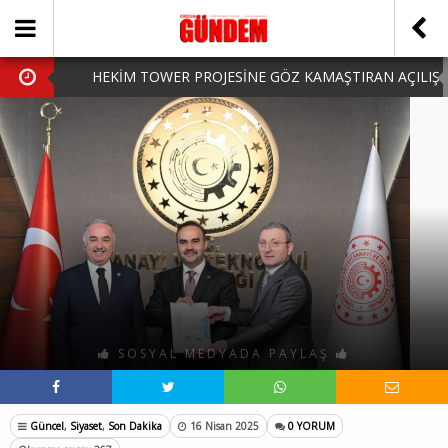
HEKİM TOWER PROJESİNE GÖZ KAMAŞTIRAN AÇILIŞ
AK PARTİ’DE YENİ YÜZLER
iPhone Arka Cam Değişimi ile Cihazınızı Koruyun
Hafta Sonu Şanlıurfa Çıkışlı Turlar Alternatifleri
HARUN CİCİ: VİDEOYU GÖRÜNCE GÖZLERİM DOLDU
SOSYAL MEDYADA PAYLAŞ
Güncel
,
Siyaset
,
Son Dakika
16 Nisan 2025
0 YORUM