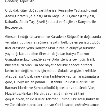
Gönderiç Tepesi’dir.
Ordu’daki diğer doğal varlıklar ise; Perşembe Yaylası, Hoynat
Adası, Ohtamış Şelalesi, Fatsa Gaga Gölü, Çambaşı Yaylası,
Kabadüz Ablak Taşı, Şiseli Şelalesi ve Geçilmez Kanyonu ile
Boztepe’dir.
Giresun, fındığı ile tanınan ve Karadeniz Bölgesi’nin doğusunda
yer alan il olmasına rağmen hayatın belki de en pahalı olduğu
iller arasında yerini koruyor. Kirazın bütün dünyaya buradan
yayıldığı kabul edilen Giresun, doğudan batıya Trabzon,
Gümüşhane, Erzincan, Sivas ve Ordu illeriyle çevrilidir. Trafik
numarası 28 olan ilimizde hayat özellikle sadece öğrenci
kesimi için değil herkes için pahalı. Gıdada ve giyim özellikle
ateş pahası.Ancak yine yakın tarihlerde yapılan araştırmalara
göre, Türkiye’nin en pahalı ili İstanbul. En ucuz iller ise Siirt,
Batman, Mardin ve Şırnak.Alkollü içecekler ve tütünde Van,
Muş, Bitlis, Hakkari, Mardin, Batman, Şırnak ve Siirt ipi
göğüslerken, en ucuz iller Tekirdağ, Edirne, Kırklareli, Balıkesir
ve Çanakkale olarak açıklanıyor.Yani kısacası coğrafya zaman