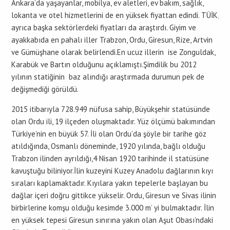
Ankara’da yaşayanlar, mobilya, ev aletleri, ev bakım, sağlık,
lokanta ve otel hizmetlerini de en yüksek fiyattan edindi. TÜİK,
ayrıca başka sektörlerdeki fiyatları da araştırdı. Giyim ve
ayakkabıda en pahalı iller Trabzon, Ordu, Giresun, Rize, Artvin
ve Gümüşhane olarak belirlendi.En ucuz illerin ise Zonguldak,
Karabük ve Bartın olduğunu açıklamıştı.Şimdilik bu 2012
yılının statiğinin baz alındığı araştırmada durumun pek de
değişmediği görüldü.
2015 itibarıyla 728.949 nüfusa sahip, Büyükşehir statüsünde
olan Ordu ili, 19 ilçeden oluşmaktadır. Yüz ölçümü bakımından
Türkiye’nin en büyük 57. İli olan Ordu’da şöyle bir tarihe göz
atıldığında, Osmanlı döneminde, 1920 yılında, bağlı olduğu
Trabzon ilinden ayrıldığı,4 Nisan 1920 tarihinde il statüsüne
kavuştuğu biliniyor.İlin kuzeyini Kuzey Anadolu dağlarının kıyı
sıraları kaplamaktadır. Kıyılara yakın tepelerle başlayan bu
dağlar içeri doğru gittikce yükselir. Ordu, Giresun ve Sivas ilinin
birbirlerine komşu olduğu kesimde 3.000 m’ yi bulmaktadır. İlin
en yüksek tepesi Giresun sınırına yakın olan Aşut Obası’ndaki