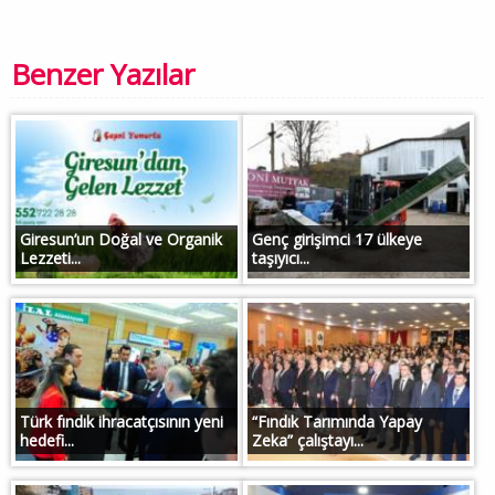
Benzer Yazılar
Giresun’un Doğal ve Organik
Genç girişimci 17 ülkeye
Lezzeti...
taşıyıcı...
Türk fındık ihracatçısının yeni
“Fındık Tarımında Yapay
hedefi...
Zeka” çalıştayı...