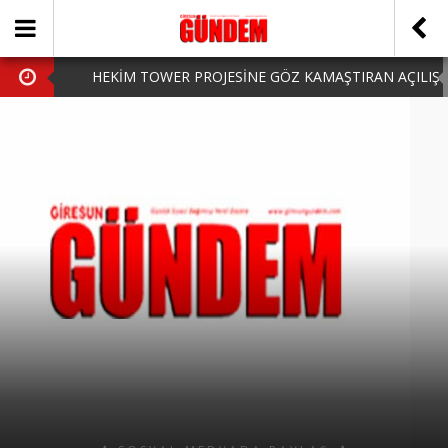
HEKİM TOWER PROJESİNE GÖZ KAMAŞTIRAN AÇILIŞ
AK PARTİ’DE YENİ YÜZLER
iPhone Arka Cam Değişimi ile Cihazınızı Koruyun
Hafta Sonu Şanlıurfa Çıkışlı Turlar Alternatifleri
HARUN CİCİ: VİDEOYU GÖRÜNCE GÖZLERİM DOLDU