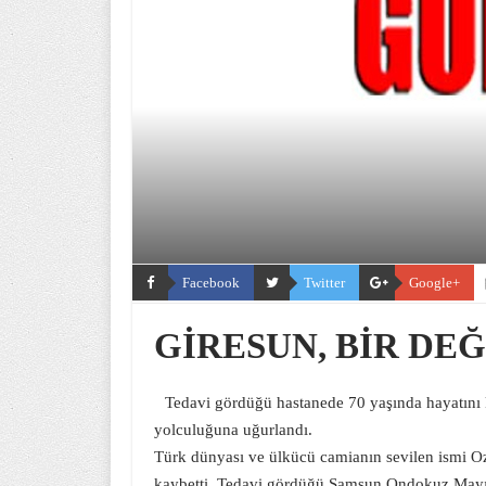
Facebook
Twitter
Google+
GİRESUN, BİR DE
Tedavi gördüğü hastanede 70 yaşında hayatını k
yolculuğuna uğurlandı.
Türk dünyası ve ülkücü camianın sevilen ismi O
kaybetti. Tedavi gördüğü Samsun Ondokuz Mayıs 