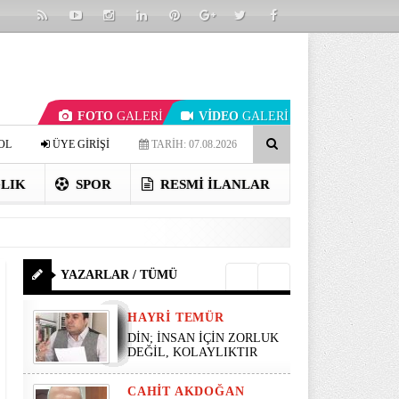
FOTO
GALERİ
VİDEO
GALERİ
OL
ÜYE GİRİŞİ
TARİH: 07.08.2026
LIK
SPOR
RESMI İLANLAR
YAZARLAR / TÜMÜ
HAYRI TEMÜR
DİN; İNSAN İÇİN ZORLUK
DEĞİL, KOLAYLIKTIR
CAHIT AKDOĞAN