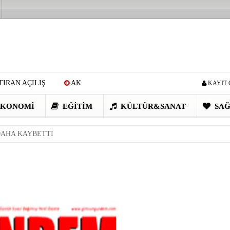
IRAN AÇILIŞ
AK
KAYIT 
Cİ: VİDEOYU GÖRÜNCE
KONOMI
EĞITIM
KÜLTÜR&SANAT
SAĞ
EN DEVRİM GİBİ PROJELER
DAHA KAYBETTİ
I OBASI YAYLA ŞENLİĞİ