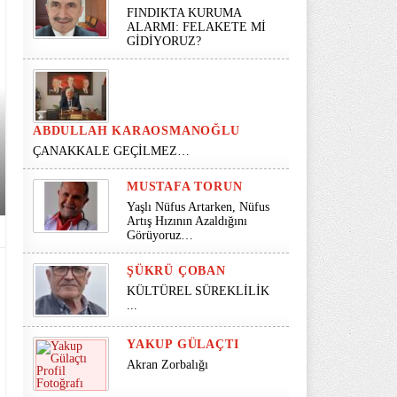
FINDIKTA KURUMA
ALARMI: FELAKETE Mİ
GİDİYORUZ?
ABDULLAH KARAOSMANOĞLU
ÇANAKKALE GEÇİLMEZ…
MUSTAFA TORUN
Yaşlı Nüfus Artarken, Nüfus
Artış Hızının Azaldığını
Görüyoruz…
ŞÜKRÜ ÇOBAN
KÜLTÜREL SÜREKLİLİK
...
YAKUP GÜLAÇTI
Akran Zorbalığı