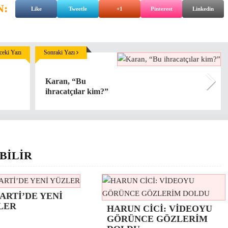
N:
Like
Tweetle
+1
Pinterest
Linkedin
eki Yazı
Sonraki Yazı
Karan, “Bu
ihracatçılar kim?”
BİLİR
ARTİ’DE YENİ
LER
HARUN CİCİ: VİDEOYU
GÖRÜNCE GÖZLERİM