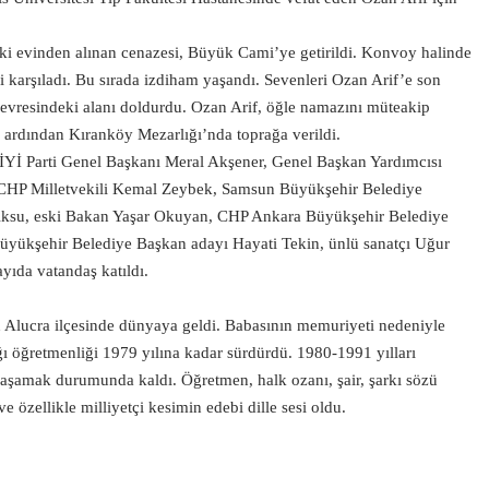
.
ki evinden alınan cenazesi, Büyük Cami’ye getirildi. Konvoy halinde
 karşıladı. Bu sırada izdiham yaşandı. Sevenleri Ozan Arif’e son
çevresindeki alanı doldurdu. Ozan Arif, öğle namazını müteakip
n ardından Kıranköy Mezarlığı’nda toprağa verildi.
Yİ Parti Genel Başkanı Meral Akşener, Genel Başkan Yardımcısı
, CHP Milletvekili Kemal Zeybek, Samsun Büyükşehir Belediye
 Aksu, eski Bakan Yaşar Okuyan, CHP Ankara Büyükşehir Belediye
yükşehir Belediye Başkan adayı Hayati Tekin, ünlü sanatçı Uğur
ayıda vatandaş katıldı.
 Alucra ilçesinde dünyaya geldi. Babasının memuriyeti nedeniyle
ı öğretmenliği 1979 yılına kadar sürdürdü. 1980-1991 yılları
yaşamak durumunda kaldı. Öğretmen, halk ozanı, şair, şarkı sözü
 özellikle milliyetçi kesimin edebi dille sesi oldu.