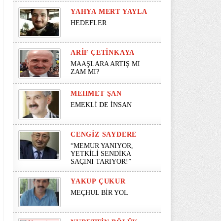
YAHYA MERT YAYLA
HEDEFLER
ARIF ÇETINKAYA
MAAŞLARA ARTIŞ MI
ZAM MI?
MEHMET ŞAN
EMEKLİ DE İNSAN
CENGIZ SAYDERE
“MEMUR YANIYOR,
YETKİLİ SENDİKA
SAÇINI TARIYOR!”
YAKUP ÇUKUR
MEÇHUL BİR YOL