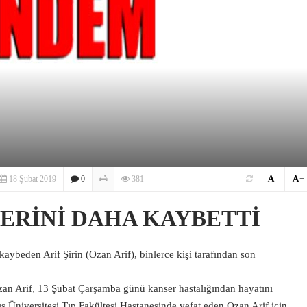
18 Şubat 2019
0
381
-
+
ĞERİNİ DAHA KAYBETTİ
aybeden Arif Şirin (Ozan Arif), binlerce kişi tarafından son
zan Arif, 13 Şubat Çarşamba günü kanser hastalığından hayatını
Üniversitesi Tıp Fakültesi Hastanesinde vefat eden Ozan Arif için