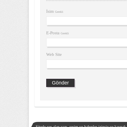
İsim
Gerekli
E-Posta
Gerekli
Web Site
Sitede yer alan yazı, resim ve haberler izinsiz ve kayna