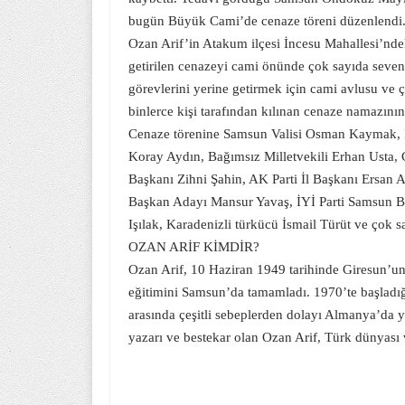
bugün Büyük Cami’de cenaze töreni düzenlendi
Ozan Arif’in Atakum ilçesi İncesu Mahallesi’nde
getirilen cenazeyi cami önünde çok sayıda seveni
görevlerini yerine getirmek için cami avlusu ve 
binlerce kişi tarafından kılınan cenaze namazını
Cenaze törenine Samsun Valisi Osman Kaymak, İ
Koray Aydın, Bağımsız Milletvekili Erhan Usta
Başkanı Zihni Şahin, AK Parti İl Başkanı Ersan
Başkan Adayı Mansur Yavaş, İYİ Parti Samsun Bü
Işılak, Karadenizli türkücü İsmail Türüt ve çok s
OZAN ARİF KİMDİR?
Ozan Arif, 10 Haziran 1949 tarihinde Giresun’un
eğitimini Samsun’da tamamladı. 1970’te başladığ
arasında çeşitli sebeplerden dolayı Almanya’da 
yazarı ve bestekar olan Ozan Arif, Türk dünyası ve