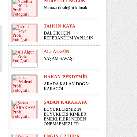
NURETTIN BÖLÜK
Namazı dosdoğru kılmak
TAHSIN KAYA
DALÇIK İÇİN
REFERANDUM YAPILSIN
ALI ALGÜN
YAŞAM SAVAŞI
HAKAN PEKDEMIR
ARADA KALAN DOĞA:
KARAGÖL
ŞABAN KARAKAYA
BÜYÜKLERİMİZİN
BÜYÜKLERİ KİMLER
EMEKLİLERİ NEDEN
ÖNEMSEMEZLER
ENGIN ÖZTÜRK