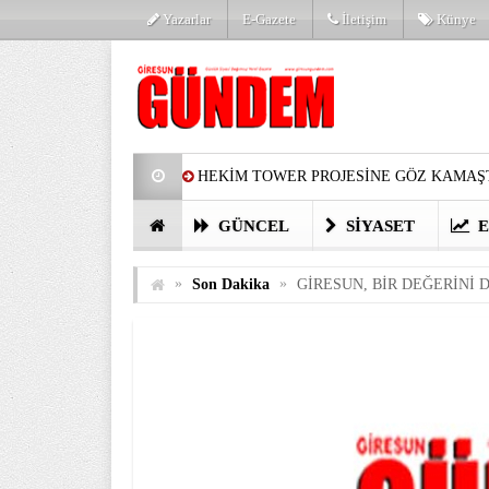
Yazarlar
E-Gazete
İletişim
Künye
HEKİM TOWER PROJESİNE GÖZ KAMAŞT
PARTİ’DE YENİ YÜZLER
HARUN Cİ
GÜNCEL
SIYASET
E
GÖZLERİM DOLDU
ÖNER HEKİM’D
»
»
Son Dakika
GİRESUN, BİR DEĞERİNİ 
BİRİNCİSİ YAPILAN TAMDERE YAPRAKL
KATILIMCILARI COŞTURDU