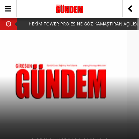
HEKİM TOWER PROJESİNE GÖZ KAMAŞTIRAN AÇILIŞ
AK PARTİ’DE YENİ YÜZLER
iPhone Arka Cam Değişimi ile Cihazınızı Koruyun
Hafta Sonu Şanlıurfa Çıkışlı Turlar Alternatifleri
HARUN CİCİ: VİDEOYU GÖRÜNCE GÖZLERİM DOLDU