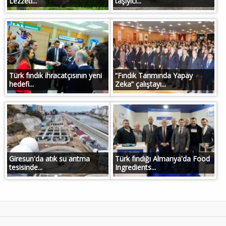
Lezzeti...
taşıyıcı...
Türk fındık ihracatçısının yeni
“Fındık Tarımında Yapay
hedefi...
Zeka” çalıştayı...
Giresun'da atık su arıtma
Türk fındığı Almanya'da Food
tesisinde...
Ingredients...