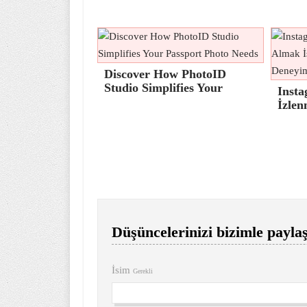
Discover How PhotoID
Studio Simplifies Your
Insta
İzlen
Düşüncelerinizi bizimle paylaş
İsim
Gerekli