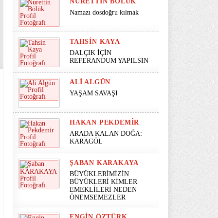
NURETTIN BÖLÜK
Namazı dosdoğru kılmak
TAHSIN KAYA
DALÇIK İÇİN
REFERANDUM YAPILSIN
ALI ALGÜN
YAŞAM SAVAŞI
HAKAN PEKDEMIR
ARADA KALAN DOĞA:
KARAGÖL
ŞABAN KARAKAYA
BÜYÜKLERİMİZİN
BÜYÜKLERİ KİMLER
EMEKLİLERİ NEDEN
ÖNEMSEMEZLER
ENGIN ÖZTÜRK