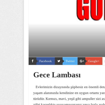
Facebook
Twitter
Google+
Gece Lambası
Evlerimizin dizaynında şüphesiz en önemli det
yaşam alanınızda kendinize en uygun ortamı yar
türüdür. Kırmızı, mavi, yeşil gibi ampuller sizi a
zifiri karanlıkta uyuyamıyorsanız veya fazla aydı