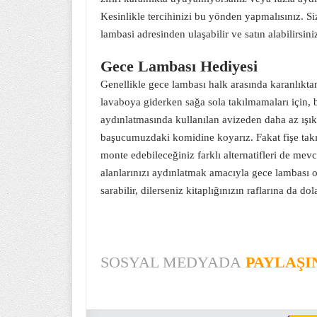
Kesinlikle tercihinizi bu yönden yapmalısınız. S
lambasi
adresinden ulaşabilir ve satın alabilirsini
Gece Lambası Hediyesi
Genellikle gece lambası halk arasında karanlıkta
lavaboya giderken sağa sola takılmamaları için, bi
aydınlatmasında kullanılan avizeden daha az ışık
başucumuzdaki komidine koyarız. Fakat fişe takı
monte edebileceğiniz farklı alternatifleri de mev
alanlarınızı aydınlatmak amacıyla gece lambası ola
sarabilir, dilerseniz kitaplığınızın raflarına da dol
SOSYAL MEDYADA
PAYLAŞI