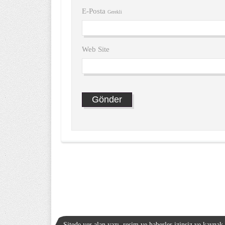
E-Posta
Gerekli
Web Site
Sitede yer alan yazı, resim ve haberler izinsiz ve kayna