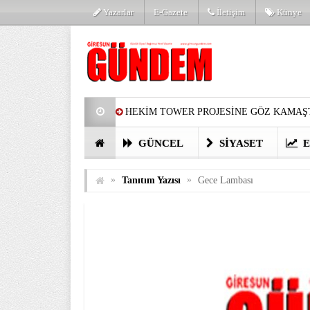
Yazarlar
E-Gazete
İletişim
Künye
HEKİM TOWER PROJESİNE GÖZ KAMAŞT
PARTİ’DE YENİ YÜZLER
HARUN Cİ
GÜNCEL
SIYASET
E
GÖZLERİM DOLDU
ÖNER HEKİM’D
»
»
Tanıtım Yazısı
Gece Lambası
BİRİNCİSİ YAPILAN TAMDERE YAPRAKL
KATILIMCILARI COŞTURDU