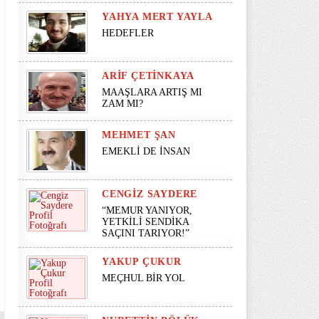
YAHYA MERT YAYLA
HEDEFLER
ARIF ÇETINKAYA
MAAŞLARA ARTIŞ MI
ZAM MI?
MEHMET ŞAN
EMEKLİ DE İNSAN
CENGIZ SAYDERE
“MEMUR YANIYOR,
YETKİLİ SENDİKA
SAÇINI TARIYOR!”
YAKUP ÇUKUR
MEÇHUL BİR YOL