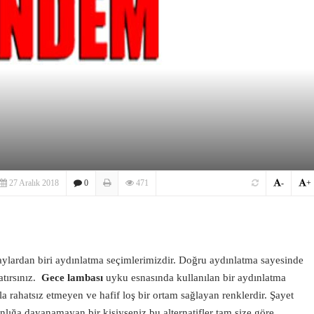
27 Aralık 2018
0
471
-
+
aylardan biri aydınlatma seçimlerimizdir. Doğru aydınlatma sayesinde
atırsınız.
Gece lambası
uyku esnasında kullanılan bir aydınlatma
sla rahatsız etmeyen ve hafif loş bir ortam sağlayan renklerdir. Şayet
nlığa dayanamayan bir kişiyseniz bu alternatifler tam size göre.