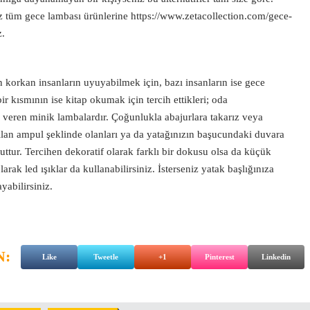
iz tüm gece lambası ürünlerine
https://www.zetacollection.com/gece-
z.
n korkan insanların uyuyabilmek için, bazı insanların ise gece
r kısmının ise kitap okumak için tercih ettikleri; oda
 veren minik lambalardır. Çoğunlukla abajurlara takarız veya
lan ampul şeklinde olanları ya da yatağınızın başucundaki duvara
cuttur. Tercihen dekoratif olarak farklı bir dokusu olsa da küçük
rak led ışıklar da kullanabilirsiniz. İsterseniz yatak başlığınıza
ayabilirsiniz.
N:
Like
Tweetle
+1
Pinterest
Linkedin