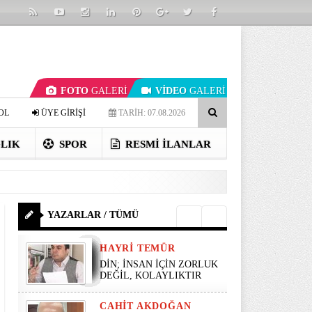
FOTO
GALERİ
VİDEO
GALERİ
OL
ÜYE GİRİŞİ
TARİH: 07.08.2026
LIK
SPOR
RESMI İLANLAR
YAZARLAR / TÜMÜ
HAYRI TEMÜR
DİN; İNSAN İÇİN ZORLUK
DEĞİL, KOLAYLIKTIR
CAHIT AKDOĞAN