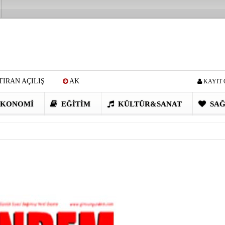
IRAN AÇILIŞ
AK
KAYIT 
Cİ: VİDEOYU GÖRÜNCE
KONOMI
EĞITIM
KÜLTÜR&SANAT
SAĞ
EN DEVRİM GİBİ PROJELER
I OBASI YAYLA ŞENLİĞİ