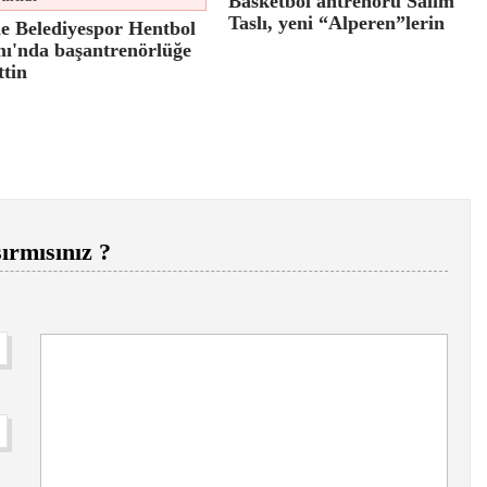
Basketbol antrenörü Salim
Taslı, yeni “Alperen”lerin
e Belediyespor Hentbol
ı'nda başantrenörlüğe
ttin
ırmısınız ?