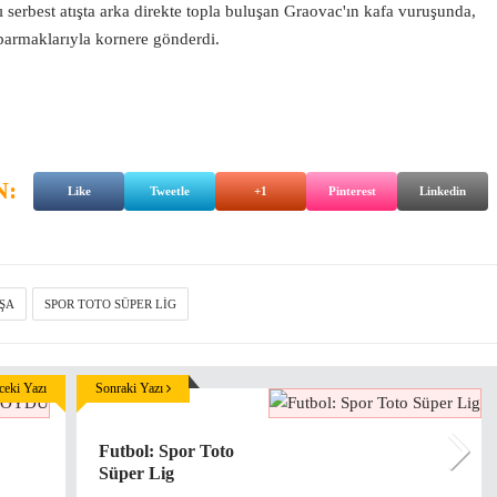
 serbest atışta arka direkte topla buluşan Graovac'ın kafa vuruşunda,
parmaklarıyla kornere gönderdi.
N:
Like
Tweetle
+1
Pinterest
Linkedin
ŞA
SPOR TOTO SÜPER LIG
eki Yazı
Sonraki Yazı
Futbol: Spor Toto
Süper Lig