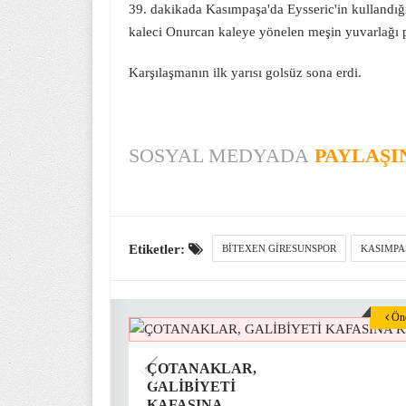
39. dakikada Kasımpaşa'da Eysseric'in kullandığı
kaleci Onurcan kaleye yönelen meşin yuvarlağı 
Karşılaşmanın ilk yarısı golsüz sona erdi.
SOSYAL MEDYADA
PAYLAŞI
Etiketler:
BITEXEN GIRESUNSPOR
KASIMPA
Önc
ÇOTANAKLAR,
GALİBİYETİ
KAFASINA