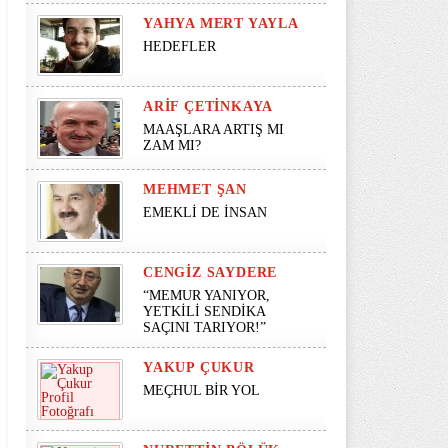
YAHYA MERT YAYLA
HEDEFLER
ARIF ÇETINKAYA
MAAŞLARA ARTIŞ MI
ZAM MI?
MEHMET ŞAN
EMEKLİ DE İNSAN
CENGIZ SAYDERE
“MEMUR YANIYOR,
YETKİLİ SENDİKA
SAÇINI TARIYOR!”
YAKUP ÇUKUR
MEÇHUL BİR YOL