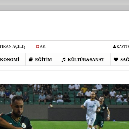
IRAN AÇILIŞ
AK
KAYIT 
Cİ: VİDEOYU GÖRÜNCE
KONOMI
EĞITIM
KÜLTÜR&SANAT
SAĞ
EN DEVRİM GİBİ PROJELER
I OBASI YAYLA ŞENLİĞİ