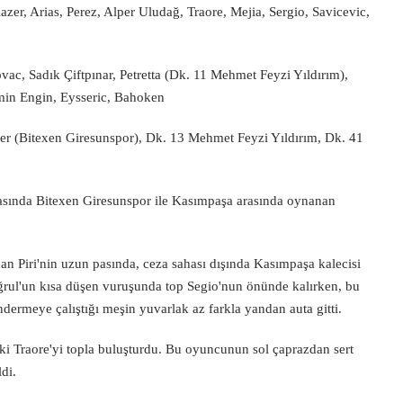
zer, Arias, Perez, Alper Uludağ, Traore, Mejia, Sergio, Savicevic,
ac, Sadık Çiftpınar, Petretta (Dk. 11 Mehmet Feyzi Yıldırım),
min Engin, Eysseric, Bahoken
azer (Bitexen Giresunspor), Dk. 13 Mehmet Feyzi Yıldırım, Dk. 41
asında Bitexen Giresunspor ile Kasımpaşa arasında oynanan
n Piri'nin uzun pasında, ceza sahası dışında Kasımpaşa kalecisi
uğrul'un kısa düşen vuruşunda top Segio'nun önünde kalırken, bu
ermeye çalıştığı meşin yuvarlak az farkla yandan auta gitti.
ki Traore'yi topla buluşturdu. Bu oyuncunun sol çaprazdan sert
di.