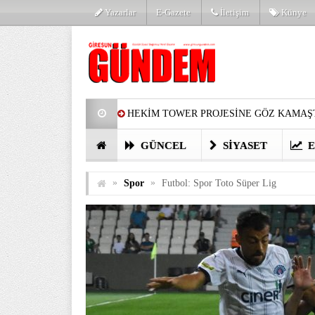
Yazarlar
E-Gazete
İletişim
Künye
HEKİM TOWER PROJESİNE GÖZ KAMAŞT
PARTİ’DE YENİ YÜZLER
HARUN Cİ
GÜNCEL
SIYASET
E
GÖZLERİM DOLDU
ÖNER HEKİM’D
»
»
Spor
Futbol: Spor Toto Süper Lig
BİRİNCİSİ YAPILAN TAMDERE YAPRAKL
KATILIMCILARI COŞTURDU