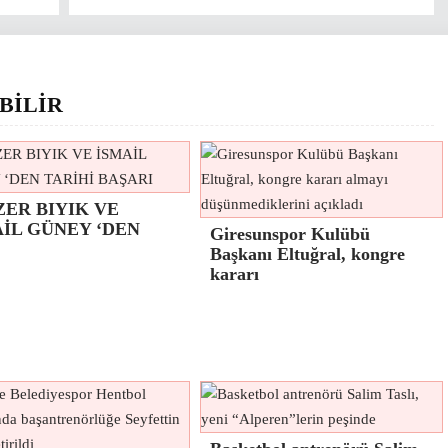
BİLİR
ZER BIYIK VE
AİL GÜNEY ‘DEN
Giresunspor Kulübü
Başkanı Eltuğral, kongre
kararı