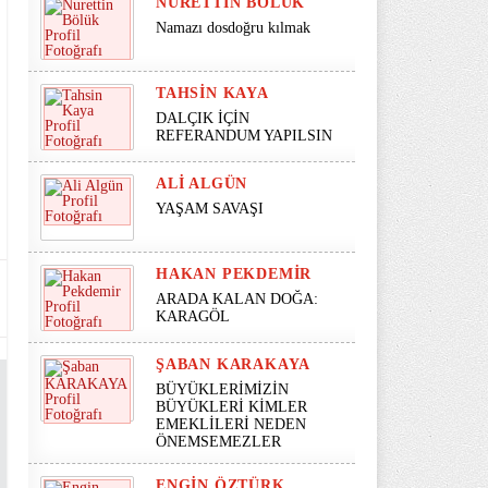
NURETTIN BÖLÜK
Namazı dosdoğru kılmak
TAHSIN KAYA
DALÇIK İÇİN
REFERANDUM YAPILSIN
ALI ALGÜN
YAŞAM SAVAŞI
HAKAN PEKDEMIR
ARADA KALAN DOĞA:
KARAGÖL
ŞABAN KARAKAYA
BÜYÜKLERİMİZİN
BÜYÜKLERİ KİMLER
EMEKLİLERİ NEDEN
ÖNEMSEMEZLER
ENGIN ÖZTÜRK