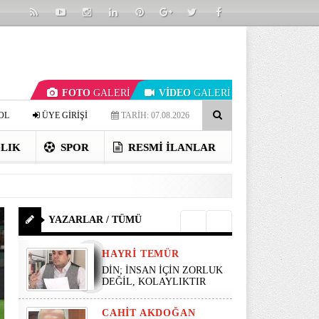
FOTO
GALERİ
VİDEO
GALERİ
OL
ÜYE GİRİŞİ
TARİH: 07.08.2026
LIK
SPOR
RESMI İLANLAR
YAZARLAR / TÜMÜ
HAYRI TEMÜR
DİN; İNSAN İÇİN ZORLUK
DEĞİL, KOLAYLIKTIR
CAHIT AKDOĞAN