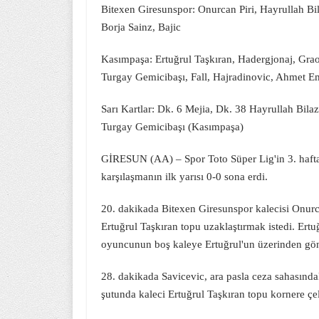
Bitexen Giresunspor: Onurcan Piri, Hayrullah Bila
Borja Sainz, Bajic
Kasımpaşa: Ertuğrul Taşkıran, Hadergjonaj, Graov
Turgay Gemicibaşı, Fall, Hajradinovic, Ahmet E
Sarı Kartlar: Dk. 6 Mejia, Dk. 38 Hayrullah Bil
Turgay Gemicibaşı (Kasımpaşa)
GİRESUN (AA) – Spor Toto Süper Lig'in 3. haft
karşılaşmanın ilk yarısı 0-0 sona erdi.
20. dakikada Bitexen Giresunspor kalecisi Onurca
Ertuğrul Taşkıran topu uzaklaştırmak istedi. Ert
oyuncunun boş kaleye Ertuğrul'un üzerinden gönd
28. dakikada Savicevic, ara pasla ceza sahasında
şutunda kaleci Ertuğrul Taşkıran topu kornere çel