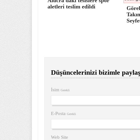
Alucra'daki tesislere spor
aletleri teslim edildi
Görel
Takım
Seyfe
Düşüncelerinizi bizimle paylaş
İsim
Gerekli
E-Posta
Gerekli
Web Site