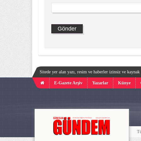
Sitede yer alan yazı, resim ve haberler izinsiz ve kayna
E-Gazete Arşiv
Yazarlar
Künye
Tü