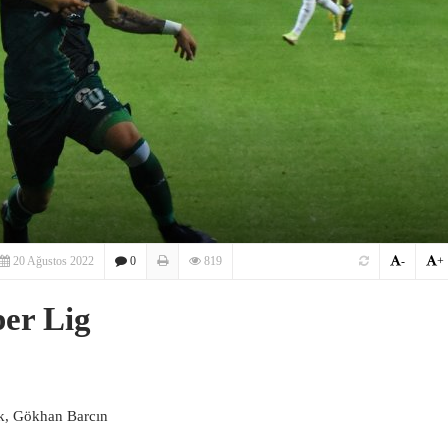
20 Ağustos 2022
0
819
-
+
per Lig
k, Gökhan Barcın