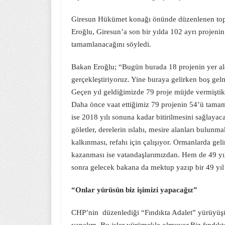
Giresun Hükümet konağı önünde düzenlenen toplu
Eroğlu, Giresun’a son bir yılda 102 ayrı projenin y
tamamlanacağını söyledi.
Bakan Eroğlu; “Bugün burada 18 projenin yer al
gerçekleştiriyoruz. Yine buraya gelirken boş gel
Geçen yıl geldiğimizde 79 proje müjde vermiştik
Daha önce vaat ettiğimiz 79 projenin 54’ü tamam
ise 2018 yılı sonuna kadar bitirilmesini sağlayaca
göletler, derelerin ıslahı, mesire alanları bulun
kalkınması, refahı için çalışıyor. Ormanlarda gel
kazanması ise vatandaşlarımızdan. Hem de 49 yıl
sonra gelecek bakana da mektup yazıp bir 49 yıl
“Onlar yürüsün biz işimizi yapacağız”
CHP’nin düzenlediği “Fındıkta Adalet” yürüyüş