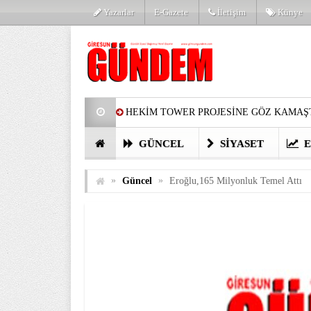
Yazarlar
E-Gazete
İletişim
Künye
HEKİM TOWER PROJESİNE GÖZ KAMAŞT
PARTİ’DE YENİ YÜZLER
HARUN Cİ
GÜNCEL
SIYASET
E
GÖZLERİM DOLDU
ÖNER HEKİM’D
»
»
Güncel
Eroğlu,165 Milyonluk Temel Attı
BİRİNCİSİ YAPILAN TAMDERE YAPRAKL
KATILIMCILARI COŞTURDU