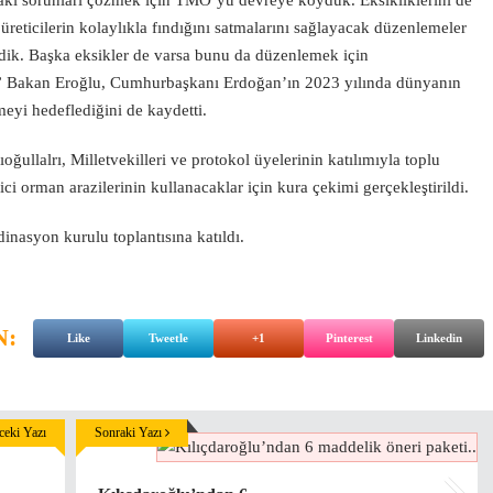
aki sorunları çözmek için TMO’yu devreye koyduk. Eksikliklerini de
 üreticilerin kolaylıkla fındığını satmalarını sağlayacak düzenlemeler
rdik. Başka eksikler de varsa bunu da düzenlemek için
z.” Bakan Eroğlu, Cumhurbaşkanı Erdoğan’ın 2023 yılında dünyanın
eyi hedeflediğini de kaydetti.
ullalrı, Milletvekilleri ve protokol üyelerinin katılımıyla toplu
ici orman arazilerinin kullanacaklar için kura çekimi gerçekleştirildi.
inasyon kurulu toplantısına katıldı.
N:
Like
Tweetle
+1
Pinterest
Linkedin
eki Yazı
Sonraki Yazı