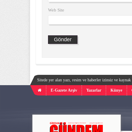
Web Site
Sitede yer alan yazı, resim ve haberler izinsiz ve kayna
E-Gazete Arşiv
Yazarlar
Künye