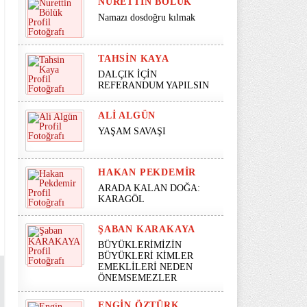
NURETTIN BÖLÜK
Namazı dosdoğru kılmak
TAHSIN KAYA
DALÇIK İÇİN
REFERANDUM YAPILSIN
ALI ALGÜN
YAŞAM SAVAŞI
HAKAN PEKDEMIR
ARADA KALAN DOĞA:
KARAGÖL
ŞABAN KARAKAYA
BÜYÜKLERİMİZİN
BÜYÜKLERİ KİMLER
EMEKLİLERİ NEDEN
ÖNEMSEMEZLER
ENGIN ÖZTÜRK