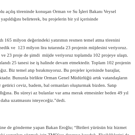
 açılış töreninde konuşan Orman ve Su İşleri Bakanı Veysel
apıldığını belirterek, bu projelerin bir yıl içerisinde
dı 165 milyon değerindeki yatırımın resmen temel atma törenini
medik ve 123 milyon lira tutarında 23 projenin müjdesini veriyoruz.
 ve 23 proje de şimdi müjde veriyoruz toplamda 102 projeye ulaştı.
landı 25 tanesi ise iş halinde devam etmektedir. Toplam 102 projenin
ğız. Biz temel atıp bırakmıyoruz. Bu projeler içerisinde barajlar,
maktadır. Bununla birlikte Orman Genel Müdürlüğü artık vatandaşların
ir getirici ceviz, badem, bal ormanları oluşturmak bizden. Satıp
lığına. Bu süreyi az bulanlar var ama merak etmesinler beden 49 yıl
 daha uzatmasını isteyeceğiz.”dedi.
üne de gönderme yapan Bakan Eroğlu; “Birileri yürüsün biz hizmet