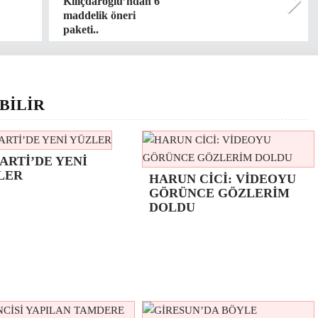
Kılıçdaroğlu’ndan 6
maddelik öneri
paketi..
BİLİR
ARTİ’DE YENİ
LER
HARUN CİCİ: VİDEOYU
GÖRÜNCE GÖZLERİM
DOLDU