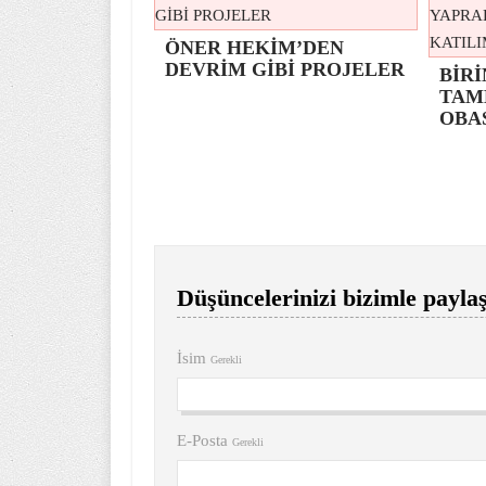
ÖNER HEKİM’DEN
DEVRİM GİBİ PROJELER
BİRİ
TAM
OBA
Düşüncelerinizi bizimle paylaş
İsim
Gerekli
E-Posta
Gerekli