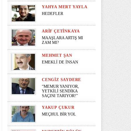
YAHYA MERT YAYLA
HEDEFLER
ARIF ÇETINKAYA
MAAŞLARA ARTIŞ MI
ZAM MI?
MEHMET ŞAN
EMEKLİ DE İNSAN
CENGIZ SAYDERE
“MEMUR YANIYOR,
YETKİLİ SENDİKA
SAÇINI TARIYOR!”
YAKUP ÇUKUR
MEÇHUL BİR YOL