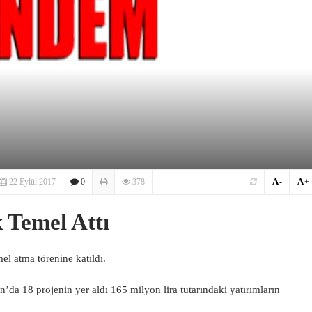
22 Eylül 2017
0
378
-
+
 Temel Attı
el atma törenine katıldı.
’da 18 projenin yer aldı 165 milyon lira tutarındaki yatırımların