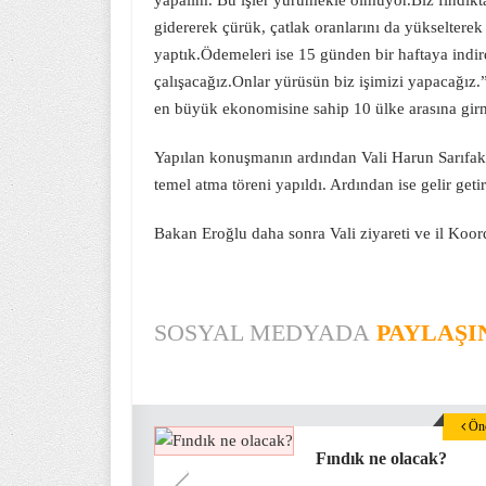
yapalım. Bu işler yürümekle olmuyor.Biz fındıkt
gidererek çürük, çatlak oranlarını da yükselterek
yaptık.Ödemeleri ise 15 günden bir haftaya indi
çalışacağız.Onlar yürüsün biz işimizi yapacağı
en büyük ekonomisine sahip 10 ülke arasına girm
Yapılan konuşmanın ardından Vali Harun Sarıfakıoğ
temel atma töreni yapıldı. Ardından ise gelir getir
Bakan Eroğlu daha sonra Vali ziyareti ve il Koord
SOSYAL MEDYADA
PAYLAŞI
Önc
Fındık ne olacak?