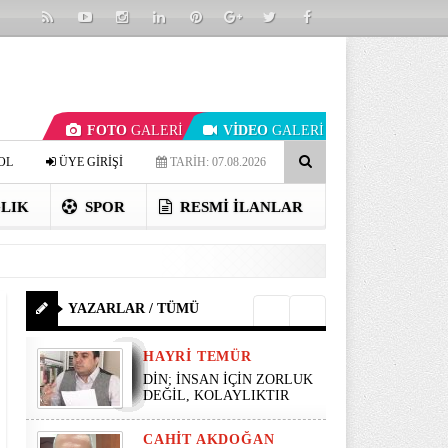
FOTO
GALERİ
VİDEO
GALERİ
OL
ÜYE GİRİŞİ
TARİH: 07.08.2026
LIK
SPOR
RESMI İLANLAR
YAZARLAR / TÜMÜ
HAYRI TEMÜR
DİN; İNSAN İÇİN ZORLUK
DEĞİL, KOLAYLIKTIR
CAHIT AKDOĞAN