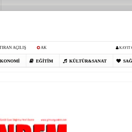
IRAN AÇILIŞ
AK
KAYIT 
Cİ: VİDEOYU GÖRÜNCE
KONOMI
EĞITIM
KÜLTÜR&SANAT
SAĞ
EN DEVRİM GİBİ PROJELER
I OBASI YAYLA ŞENLİĞİ