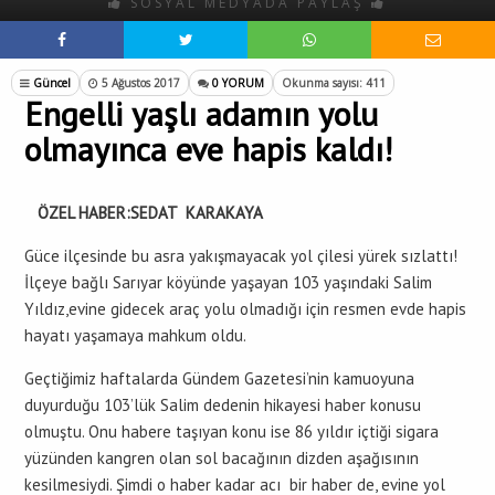
SOSYAL MEDYADA PAYLAŞ
Güncel
5 Ağustos 2017
0 YORUM
Okunma sayısı: 411
Engelli yaşlı adamın yolu
olmayınca eve hapis kaldı!
ÖZEL HABER:SEDAT KARAKAYA
Güce ilçesinde bu asra yakışmayacak yol çilesi yürek sızlattı!
İlçeye bağlı Sarıyar köyünde yaşayan 103 yaşındaki Salim
Yıldız,evine gidecek araç yolu olmadığı için resmen evde hapis
hayatı yaşamaya mahkum oldu.
Geçtiğimiz haftalarda Gündem Gazetesi’nin kamuoyuna
duyurduğu 103’lük Salim dedenin hikayesi haber konusu
olmuştu. Onu habere taşıyan konu ise 86 yıldır içtiği sigara
yüzünden kangren olan sol bacağının dizden aşağısının
kesilmesiydi. Şimdi o haber kadar acı bir haber de, evine yol