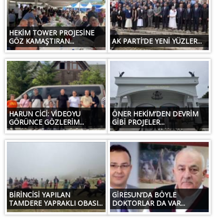
HEKİM TOWER PROJESİNE
GÖZ KAMAŞTIRAN...
AK PARTİ’DE YENİ YÜZLER...
HARUN CİCİ: VİDEOYU
ÖNER HEKİM’DEN DEVRİM
GÖRÜNCE GÖZLERİM...
GİBİ PROJELER...
BİRİNCİSİ YAPILAN
GİRESUN’DA BÖYLE
TAMDERE YAPRAKLI OBASI...
DOKTORLAR DA VAR...