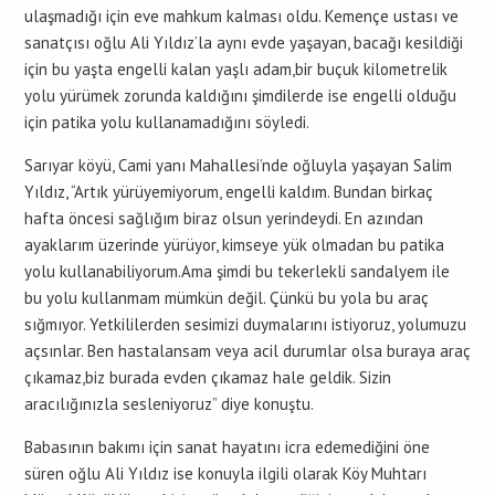
ulaşmadığı için eve mahkum kalması oldu. Kemençe ustası ve
sanatçısı oğlu Ali Yıldız’la aynı evde yaşayan, bacağı kesildiği
için bu yaşta engelli kalan yaşlı adam,bir buçuk kilometrelik
yolu yürümek zorunda kaldığını şimdilerde ise engelli olduğu
için patika yolu kullanamadığını söyledi.
Sarıyar köyü, Cami yanı Mahallesi’nde oğluyla yaşayan Salim
Yıldız, “Artık yürüyemiyorum, engelli kaldım. Bundan birkaç
hafta öncesi sağlığım biraz olsun yerindeydi. En azından
ayaklarım üzerinde yürüyor, kimseye yük olmadan bu patika
yolu kullanabiliyorum.Ama şimdi bu tekerlekli sandalyem ile
bu yolu kullanmam mümkün değil. Çünkü bu yola bu araç
sığmıyor. Yetkililerden sesimizi duymalarını istiyoruz, yolumuzu
açsınlar. Ben hastalansam veya acil durumlar olsa buraya araç
çıkamaz,biz burada evden çıkamaz hale geldik. Sizin
aracılığınızla sesleniyoruz” diye konuştu.
Babasının bakımı için sanat hayatını icra edemediğini öne
süren oğlu Ali Yıldız ise konuyla ilgili olarak Köy Muhtarı