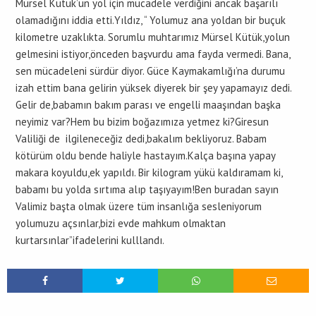
Mürsel Kütük’ün yol için mücadele verdiğini ancak başarılı
olamadığını iddia etti.Yıldız, “ Yolumuz ana yoldan bir buçuk
kilometre uzaklıkta. Sorumlu muhtarımız Mürsel Kütük,yolun
gelmesini istiyor,önceden başvurdu ama fayda vermedi. Bana,
sen mücadeleni sürdür diyor. Güce Kaymakamlığı’na durumu
izah ettim bana gelirin yüksek diyerek bir şey yapamayız dedi.
Gelir de,babamın bakım parası ve engelli maaşından başka
neyimiz var?Hem bu bizim boğazımıza yetmez ki?Giresun
Valiliği de ilgileneceğiz dedi,bakalım bekliyoruz. Babam
kötürüm oldu bende haliyle hastayım.Kalça başına yapay
makara koyuldu,ek yapıldı. Bir kilogram yükü kaldıramam ki,
babamı bu yolda sırtıma alıp taşıyayım!Ben buradan sayın
Valimiz başta olmak üzere tüm insanlığa sesleniyorum
yolumuzu açsınlar,bizi evde mahkum olmaktan
kurtarsınlar”ifadelerini kulllandı.