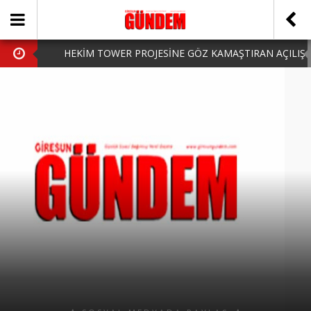
HEKİM TOWER PROJESİNE GÖZ KAMAŞTIRAN AÇILIŞ
AK PARTİ’DE YENİ YÜZLER
iPhone Arka Cam Değişimi ile Cihazınızı Koruyun
Hafta Sonu Şanlıurfa Çıkışlı Turlar Alternatifleri
HARUN CİCİ: VİDEOYU GÖRÜNCE GÖZLERİM DOLDU