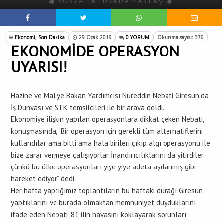
SOSYAL MEDYADA PAYLAŞ
Ekonomi
,
Son Dakika
29 Ocak 2019
0 YORUM
Okunma sayısı: 376
EKONOMİDE OPERASYON
UYARISI!
Hazine ve Maliye Bakan Yardımcısı Nureddin Nebati Giresun’da
İş Dünyası ve STK temsilcileri ile bir araya geldi.
Ekonomiye ilişkin yapılan operasyonlara dikkat çeken Nebati,
konuşmasında, “Bir operasyon için gerekli tüm alternatiflerini
kullandılar ama bitti ama hala birileri çıkıp algı operasyonu ile
bize zarar vermeye çalışıyorlar. İnandırıcılıklarını da yitirdiler
çünkü bu ülke operasyonları yiye yiye adeta aşılanmış gibi
hareket ediyor” dedi.
Her hafta yaptığımız toplantıların bu haftaki durağı Giresun
yaptıklarını ve burada olmaktan memnuniyet duyduklarını
ifade eden Nebati, 81 ilin havasını koklayarak sorunları