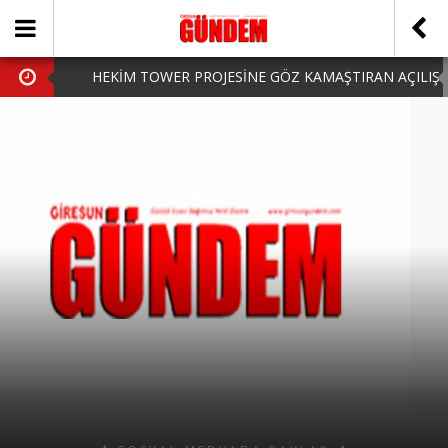
HEKİM TOWER PROJESİNE GÖZ KAMAŞTIRAN AÇILIŞ
AK PARTİ’DE YENİ YÜZLER
iPhone Arka Cam Değişimi ile Cihazınızı Koruyun
Hafta Sonu Şanlıurfa Çıkışlı Turlar Alternatifleri
HARUN CİCİ: VİDEOYU GÖRÜNCE GÖZLERİM DOLDU