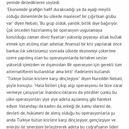
yerinde dinlediklerini söyledi.
“Ekonomide grafiğin hafif duraksadığı ya da aşağı meyilli
olduğu dönemlerde bu ülkede maalesef bir çığırtkan grubu
var” diyen Nebati, “Bu grup öldük, yandık, bittik diye bağırıyor.
Çok önceden hazırlanmış bir operasyon uygulamaya
konulduğu zaman döviz fiyatları yükselip piyasayı allak bullak
etmek için atılmış olan adımlar, finansal bir kriz yapılarak önce
bankacılık sektörümüz sonrada ülkede ekonomiyi çökertme
üzere yapılmış olan bu operasyonlarda birtakım sesler
yükseldi içimizden ve dışımızdan. Bir operasyon için gerekli tüm
alternatiflerini kullandılar ama bitti” ifadelerini kullandı.
“Türkiye bütün krizlere karşı dinçleşiyor” diyen Nureddin Nebati,
şöyle konuştu: “Hala birileri çıkıp algı operasyonu ile bize zarar
vermeye çalışıyorlar. İnandırıcılıklarını da yitirdiler çünkü bu
ülke operasyonları yiye yiye adeta aşılanmış gibi hareket
ediyor. Vatandaşı da kadını da, erkeği de, kamu idaresi de,
devleti de, hükümeti de almış olduğu bu operasyonlarla şu
anda Türkiye bütün krizlere karşı dinçleşiyor, gençleşiyor ve
enerjisi ile sinerjisini birleştirerek adeta bu coğrafyanın lideri