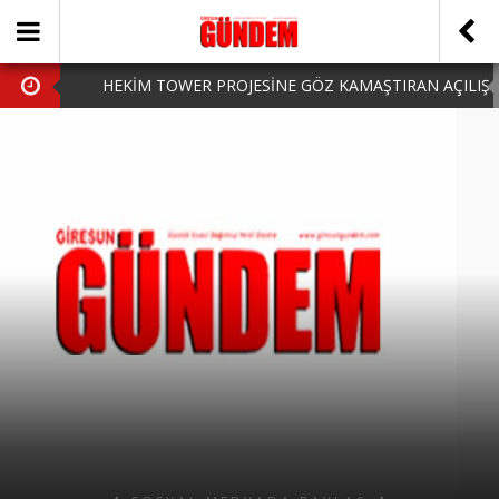
HEKİM TOWER PROJESİNE GÖZ KAMAŞTIRAN AÇILIŞ
AK PARTİ’DE YENİ YÜZLER
iPhone Arka Cam Değişimi ile Cihazınızı Koruyun
Hafta Sonu Şanlıurfa Çıkışlı Turlar Alternatifleri
HARUN CİCİ: VİDEOYU GÖRÜNCE GÖZLERİM DOLDU