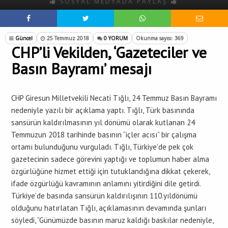
SOSYAL MEDYADA PAYLAŞ
Güncel
25 Temmuz 2018
0 YORUM
Okunma sayısı: 369
CHP’li Vekilden, ‘Gazeteciler ve
Basın Bayramı’ mesajı
CHP Giresun Milletvekili Necati Tığlı, 24 Temmuz Basın Bayramı
nedeniyle yazılı bir açıklama yaptı. Tığlı, Türk basınında
sansürün kaldırılmasının yıl dönümü olarak kutlanan 24
Temmuzun 2018 tarihinde basının “içler acısı” bir çalışma
ortamı bulunduğunu vurguladı. Tığlı, Türkiye’de pek çok
gazetecinin sadece görevini yaptığı ve toplumun haber alma
özgürlüğüne hizmet ettiği için tutuklandığına dikkat çekerek,
ifade özgürlüğü kavramının anlamını yitirdiğini dile getirdi.
Türkiye’de basında sansürün kaldırılışının 110.yıldönümü
olduğunu hatırlatan Tığlı, açıklamasının devamında şunları
söyledi, “Günümüzde basının maruz kaldığı baskılar nedeniyle,