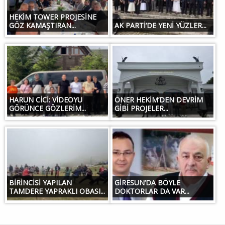
HEKİM TOWER PROJESİNE
GÖZ KAMAŞTIRAN...
AK PARTİ’DE YENİ YÜZLER...
HARUN CİCİ: VİDEOYU
ÖNER HEKİM’DEN DEVRİM
GÖRÜNCE GÖZLERİM...
GİBİ PROJELER...
BİRİNCİSİ YAPILAN
GİRESUN’DA BÖYLE
TAMDERE YAPRAKLI OBASI...
DOKTORLAR DA VAR...