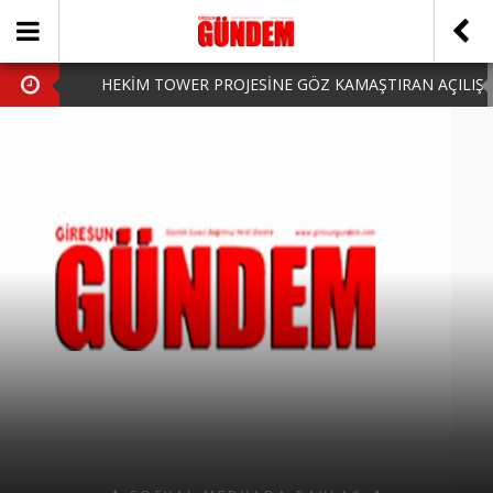
HEKİM TOWER PROJESİNE GÖZ KAMAŞTIRAN AÇILIŞ
AK PARTİ’DE YENİ YÜZLER
iPhone Arka Cam Değişimi ile Cihazınızı Koruyun
Hafta Sonu Şanlıurfa Çıkışlı Turlar Alternatifleri
HARUN CİCİ: VİDEOYU GÖRÜNCE GÖZLERİM DOLDU