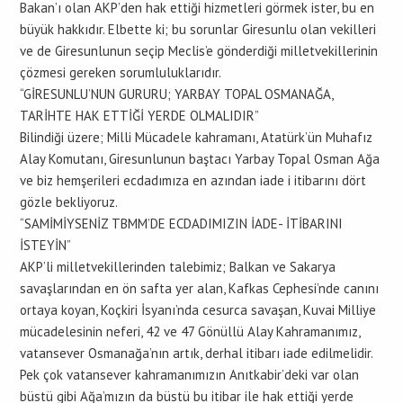
Bakan’ı olan AKP’den hak ettiği hizmetleri görmek ister, bu en
büyük hakkıdır. Elbette ki; bu sorunlar Giresunlu olan vekilleri
ve de Giresunlunun seçip Meclis’e gönderdiği milletvekillerinin
çözmesi gereken sorumluluklarıdır.
“GİRESUNLU’NUN GURURU; YARBAY TOPAL OSMANAĞA,
TARİHTE HAK ETTİĞİ YERDE OLMALIDIR”
Bilindiği üzere; Milli Mücadele kahramanı, Atatürk’ün Muhafız
Alay Komutanı, Giresunlunun baştacı Yarbay Topal Osman Ağa
ve biz hemşerileri ecdadımıza en azından iade i itibarını dört
gözle bekliyoruz.
“SAMİMİYSENİZ TBMM’DE ECDADIMIZIN İADE- İTİBARINI
İSTEYİN”
AKP’li milletvekillerinden talebimiz; Balkan ve Sakarya
savaşlarından en ön safta yer alan, Kafkas Cephesi’nde canını
ortaya koyan, Koçkiri İsyanı’nda cesurca savaşan, Kuvai Milliye
mücadelesinin neferi, 42 ve 47 Gönüllü Alay Kahramanımız,
vatansever Osmanağa’nın artık, derhal itibarı iade edilmelidir.
Pek çok vatansever kahramanımızın Anıtkabir’deki var olan
büstü gibi Ağa’mızın da büstü bu itibar ile hak ettiği yerde