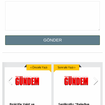
Önceki Yazı
Sonraki Yazı
Biokütle Yakıt ve
Şenlikoğlu: “Belediye