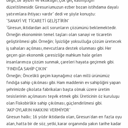
değil, bir ayıbın ve eksikliğin, çok geç kalmışlığın
düzeltilmesidir. Giresun’umuzun ezber bozan istihdama dayalı
yatırımlara ihtiyacı vardır” dedi ve şöyle konuştu:
“SANAYİ VE TİCARETİ GELİŞTİRİN”
“Giresun, iktidardan acil sorunların çözümünü beklemektedir.
Örneğin ekonominin temel taşları olan sanayi ve ticaretin
geliştirilmesi gibi. Örneğin; İşsizliğe yoksulluğa çözüm üretecek
iş sahaları açılması, mevcutlara destek olunması gibi. Her
geçen gün ekonomik çaresizliğe mahkum hale gelen
insanlarımıza çözüm sunmak, çareleri hayata geçirmek gibi.
“FINDIĞA SAHİP ÇIKIN”
Örneğin; Öncelikli geçim kaynağımız olan milli ürünümüz
fındığa sahip çıkılması gibi. Ham maddenin ev sahipliğini yapan
şehrimizde çikolata fabrikaları başta olmak üzere üretim
tesislerinin açılmasını teşvik etmek gibi. Üreticinin öz kuruluşu
olan Fiskobirlik’e sahip çıkılması, güçlendirilmesi gibi.
“AKP OYLARIN HAKKINI VERMİYOR”
Giresun halkı; 16 yıldır iktidarda olan, Giresun’dan en fazla oyu
alan, hatta bir de söz, yetki, karar organında yakın tarihe kadar