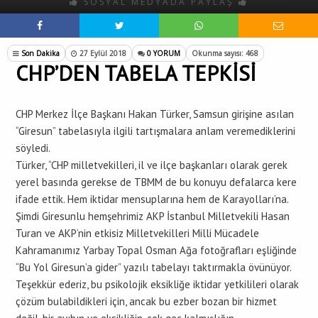
SOSYAL MEDYADA PAYLAŞ
Son Dakika
27 Eylül 2018
0 YORUM
Okunma sayısı: 468
CHP’DEN TABELA TEPKİSİ
CHP Merkez İlçe Başkanı Hakan Türker, Samsun girişine asılan
“Giresun” tabelasıyla ilgili tartışmalara anlam veremediklerini
söyledi.
Türker, “CHP milletvekilleri, il ve ilçe başkanları olarak gerek
yerel basında gerekse de TBMM de bu konuyu defalarca kere
ifade ettik. Hem iktidar mensuplarına hem de Karayolları’na.
Şimdi Giresunlu hemşehrimiz AKP İstanbul Milletvekili Hasan
Turan ve AKP’nin etkisiz Milletvekilleri Milli Mücadele
Kahramanımız Yarbay Topal Osman Ağa fotoğrafları eşliğinde
“Bu Yol Giresun’a gider” yazılı tabelayı taktırmakla övünüyor.
Teşekkür ederiz, bu psikolojik eksikliğe iktidar yetkilileri olarak
çözüm bulabildikleri için, ancak bu ezber bozan bir hizmet