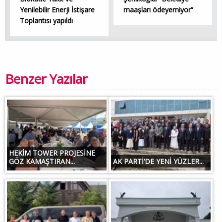
Yenilebilir Enerji İstişare
maaşları ödeyemiyor”
Toplantısı yapıldı
Benzer Yazılar
HEKİM TOWER PROJESİNE
GÖZ KAMAŞTIRAN...
AK PARTİ’DE YENİ YÜZLER...