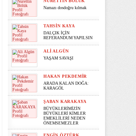
NURETTIN BÖLÜK
Namazı dosdoğru kılmak
TAHSIN KAYA
DALÇIK İÇİN
REFERANDUM YAPILSIN
ALI ALGÜN
YAŞAM SAVAŞI
HAKAN PEKDEMIR
ARADA KALAN DOĞA:
KARAGÖL
ŞABAN KARAKAYA
BÜYÜKLERİMİZİN
BÜYÜKLERİ KİMLER
EMEKLİLERİ NEDEN
ÖNEMSEMEZLER
ENGIN ÖZTÜRK