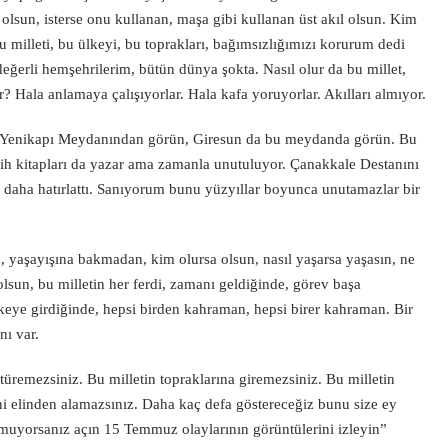
olsun, isterse onu kullanan, maşa gibi kullanan üst akıl olsun. Kim
bu milleti, bu ülkeyi, bu toprakları, bağımsızlığımızı korurum dedi
değerli hemşehrilerim, bütün dünya şokta. Nasıl olur da bu millet,
ir? Hala anlamaya çalışıyorlar. Hala kafa yoruyorlar. Akılları almıyor.
rün. Yenikapı Meydanından görün, Giresun da bu meydanda görün. Bu
arih kitapları da yazar ama zamanla unutuluyor. Çanakkale Destanını
 daha hatırlattı. Sanıyorum bunu yüzyıllar boyunca unutamazlar bir
, yaşayışına bakmadan, kim olursa olsun, nasıl yaşarsa yaşasın, ne
lsun, bu milletin her ferdi, zamanı geldiğinde, görev başa
ikeye girdiğinde, hepsi birden kahraman, hepsi birer kahraman. Bir
ı var.
ktüremezsiniz. Bu milletin topraklarına giremezsiniz. Bu milletin
ni elinden alamazsınız. Daha kaç defa göstereceğiz bunu size ey
muyorsanız açın 15 Temmuz olaylarının görüntülerini izleyin”