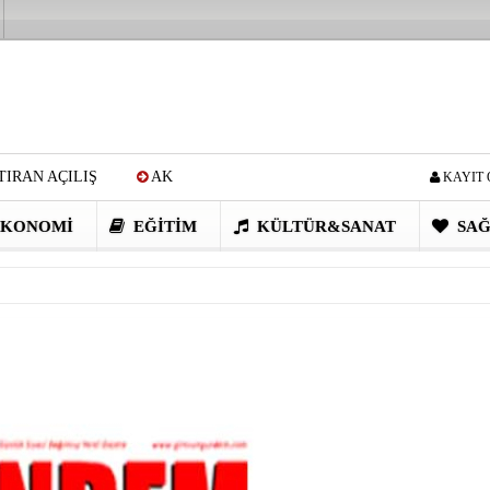
IRAN AÇILIŞ
AK
KAYIT 
Cİ: VİDEOYU GÖRÜNCE
KONOMI
EĞITIM
KÜLTÜR&SANAT
SAĞ
EN DEVRİM GİBİ PROJELER
I OBASI YAYLA ŞENLİĞİ