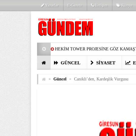
Yazarlar
E-Gazete
İletişim
Künye
HEKİM TOWER PROJESİNE GÖZ KAMAŞT
PARTİ’DE YENİ YÜZLER
HARUN Cİ
GÜNCEL
SIYASET
E
GÖZLERİM DOLDU
ÖNER HEKİM’D
»
»
Güncel
Canikli’den, Kardeşlik Vurgusu
BİRİNCİSİ YAPILAN TAMDERE YAPRAKL
KATILIMCILARI COŞTURDU