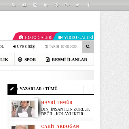
FOTO
GALERİ
VİDEO
GALERİ
OL
ÜYE GİRİŞİ
TARİH: 07.08.2026
LIK
SPOR
RESMI İLANLAR
YAZARLAR / TÜMÜ
HAYRI TEMÜR
DİN; İNSAN İÇİN ZORLUK
DEĞİL, KOLAYLIKTIR
CAHIT AKDOĞAN