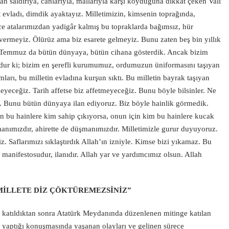
lan saldırıya, canlarıyla, mallarıyla karşı koyduğuna dikkat çeken Vali
evladı, dimdik ayaktayız. Milletimizin, kimsenin toprağında,
 atalarımızdan yadigâr kalmış bu topraklarda bağımsız, hür
vermeyiz. Ölürüz ama biz esarete gelmeyiz. Bunu zaten beş bin yıllık
5 Temmuz da bütün dünyaya, bütün cihana gösterdik. Ancak bizim
dur ki; bizim en şerefli kurumumuz, ordumuzun üniformasını taşıyan
umları, bu milletin evladına kurşun sıktı. Bu milletin bayrak taşıyan
tmeyeceğiz. Tarih affetse biz affetmeyeceğiz. Bunu böyle bilsinler. Ne
e. Bunu bütün dünyaya ilan ediyoruz. Biz böyle hainlik görmedik.
in bu hainlere kim sahip çıkıyorsa, onun için kim bu hainlere kucak
nımızdır, ahirette de düşmanımızdır. Milletimizle gurur duyuyoruz.
z. Saflarımızı sıklaştırdık Allah’ın izniyle. Kimse bizi yıkamaz. Bu
 manifestosudur, ilanıdır. Allah yar ve yardımcımız olsun. Allah
 MİLLETE DİZ ÇÖKTÜREMEZSİNİZ”
katıldıktan sonra Atatürk Meydanında düzenlenen mitinge katılan
 yaptığı konuşmasında yaşanan olayları ve gelinen sürece