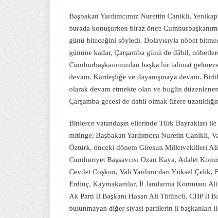
Başbakan Yardımcımız Nurettin Canikli, Yenikap
burada konuşurken biraz önce Cumhurbaşkanımız,
günü biteceğini söyledi. Dolayısıyla nöbet bitme
gününe kadar, Çarşamba günü de dâhil, nöbetl
Cumhurbaşkanımızdan başka bir talimat gelmezse
devam. Kardeşliğe ve dayanışmaya devam. Birlik
olarak devam etmekte olan ve bugün düzenlenen
Çarşamba gecesi de dahil olmak üzere uzatıldığın
Binlerce vatandaşın ellerinde Türk Bayrakları il
mitinge; Başbakan Yardımcısı Nuretin Canikli, V
Öztürk, önceki dönem Giresun Milletvekilleri A
Cumhuriyet Başsavcısı Ozan Kaya, Adalet Komis
Cevdet Coşkun, Vali Yardımcıları Yüksel Çelik, B
Erdinç, Kaymakamlar, İl Jandarma Komutanı Ali 
Ak Parti İl Başkanı Hasan Ali Tütüncü, CHP İl 
bulunmayan diğer siyasi partilerin il başkanları il