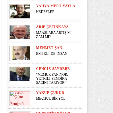
YAHYA MERT YAYLA
HEDEFLER
ARIF ÇETINKAYA
MAAŞLARA ARTIŞ MI
ZAM MI?
MEHMET ŞAN
EMEKLİ DE İNSAN
CENGIZ SAYDERE
“MEMUR YANIYOR,
YETKİLİ SENDİKA
SAÇINI TARIYOR!”
YAKUP ÇUKUR
MEÇHUL BİR YOL