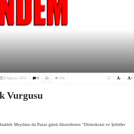
8 Ağustos 2016
0
430
-
+
ik Vurgusu
 Atatürk Meydanı da Pazar günü düzenlenen “Demokrasi ve Şehitler