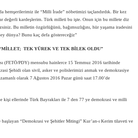
 hemşerilerimiz ile “Milli İrade” nöbetimizi taçlandırdık. Bir kez
 değerli kardeşlerim. Türk milleti bu işte. Onun için bu millete diz
zsiniz. Bu milletin özgürlüğünü, bağımsızlığını, hür yaşama iradesini
z ey dünya? Bunu kaç defa göstereceğiz”
, “MİLLET; TEK YÜREK VE TEK BİLEK OLDU”
nması (FETÖ/PDY) mensubu hainlerce 15 Temmuz 2016 tarihinde
rasi Şehidi olan sivil, asker ve polislerimizi anmak ve demokrasiye
 eş zamanlı olarak 7 Ağustos 2016 Pazar günü saat 17.00’de
 kişi ellerinde Türk Bayrakları ile 7 den 77 ye demokrasi ve milli
 başlayan “Demokrasi ve Şehitler Mitingi” Kur’an-ı Kerim tilaveti ve