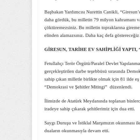
Başbakan Yardımcısı Nurettin Canikli, “Giresun’da
daha gördük, bu milletin 79 milyon kahramanı var
çöktüremezsiniz. Bu milletin topraklarına gireme
elinden alamazsınız. Daha kaç defa göstereceği
GİRESUN, TARİHE EV SAHİPLİĞİ YAPTI
Fetullahçı Terör Örgütü/Paralel Devlet Yapıla
gerçekleştirilen darbe teşebbüsü sırasında Demok
sahip çıkan milletle birlikte olmak için 81 ilde
“Demokrasi ve Şehitler Mitingi” düzenlendi.
İlimizde de Atatürk Meydanında toplanan binlerce
iradeye sahip çıkarak şehitlerimiz için dua etti.
Saygı Duruşu ve İstiklal Marşımızın okunması ile
duaların okunmasıyla devam etti.