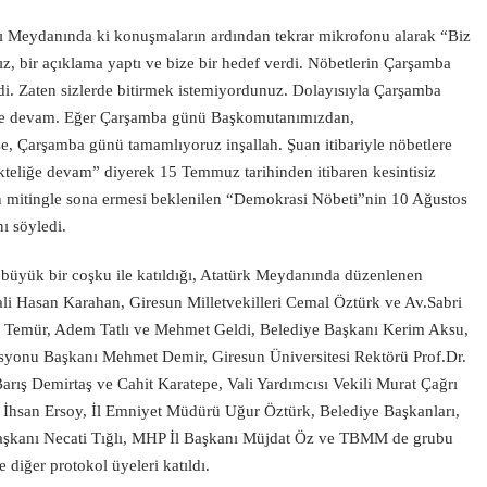
ı Meydanında ki konuşmaların ardından tekrar mikrofonu alarak “Biz
 bir açıklama yaptı ve bize bir hedef verdi. Nöbetlerin Çarşamba
di. Zaten sizlerde bitirmek istemiyordunuz. Dolayısıyla Çarşamba
ere devam. Eğer Çarşamba günü Başkomutanımızdan,
, Çarşamba günü tamamlıyoruz inşallah. Şuan itibariyle nöbetlere
teliğe devam” diyerek 15 Temmuz tarihinden itibaren kesintisiz
 mitingle sona ermesi beklenilen “Demokrasi Nöbeti”nin 10 Ağustos
ı söyledi.
e büyük bir coşku ile katıldığı, Atatürk Meydanında düzenlenen
ali Hasan Karahan, Giresun Milletvekilleri Cemal Öztürk ve Av.Sabri
li Temür, Adem Tatlı ve Mehmet Geldi, Belediye Başkanı Kerim Aksu,
yonu Başkanı Mehmet Demir, Giresun Üniversitesi Rektörü Prof.Dr.
arış Demirtaş ve Cahit Karatepe, Vali Yardımcısı Vekili Murat Çağrı
İhsan Ersoy, İl Emniyet Müdürü Uğur Öztürk, Belediye Başkanları,
Başkanı Necati Tığlı, MHP İl Başkanı Müjdat Öz ve TBMM de grubu
e diğer protokol üyeleri katıldı.