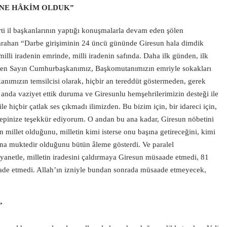
ÜNE HÂKİM OLDUK”
rti il başkanlarının yaptığı konuşmalarla devam eden şölen
arahan “Darbe girişiminin 24 üncü gününde Giresun hala dimdik
milli iradenin emrinde, milli iradenin safında. Daha ilk günden, ilk
eden Sayın Cumhurbaşkanımız, Başkomutanımızın emriyle sokakları
nımızın temsilcisi olarak, hiçbir an tereddüt göstermeden, gerek
da vaziyet ettik duruma ve Giresunlu hemşehrilerimizin desteği ile
 hiçbir çatlak ses çıkmadı ilimizden. Bu bizim için, bir idareci için,
 Hepinize teşekkür ediyorum. O andan bu ana kadar, Giresun nöbetini
n millet olduğunu, milletin kimi isterse onu başına getireceğini, kimi
buna muktedir olduğunu bütün âleme gösterdi. Ve paralel
ıyanetle, milletin iradesini çaldırmaya Giresun müsaade etmedi, 81
ade etmedi. Allah’ın izniyle bundan sonrada müsaade etmeyecek,
”