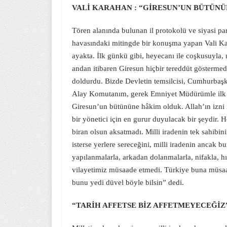
VALİ KARAHAN : “GİRESUN’UN BÜTÜN
Tören alanında bulunan il protokolü ve siyasi pa
havasındaki mitingde bir konuşma yapan Vali K
ayakta. İlk günkü gibi, heyecanı ile coşkusuyla, 
andan itibaren Giresun hiçbir tereddüt gösterm
doldurdu. Bizde Devletin temsilcisi, Cumhurbaşka
Alay Komutanım, gerek Emniyet Müdürümle ilk an
Giresun’un bütününe hâkim olduk. Allah’ın izni ile
bir yönetici için en gurur duyulacak bir şeydir.
biran olsun aksatmadı. Milli iradenin tek sahibini
isterse yerlere sereceğini, milli iradenin ancak 
yapılanmalarla, arkadan dolanmalarla, nifakla, h
vilayetimiz müsaade etmedi. Türkiye buna müsa
bunu yedi düvel böyle bilsin” dedi.
“TARİH AFFETSE BİZ AFFETMEYECEĞİZ