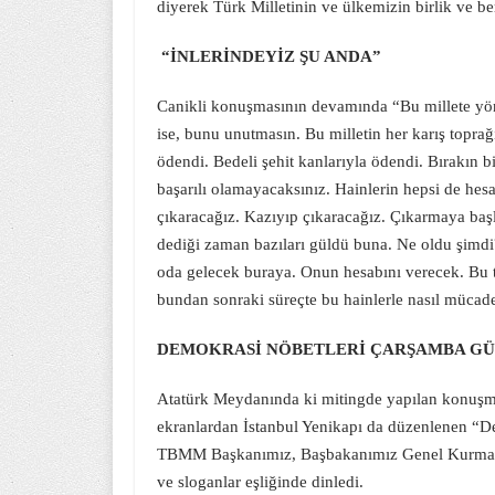
diyerek Türk Milletinin ve ülkemizin birlik ve b
“İNLERİNDEYİZ ŞU ANDA”
Canikli konuşmasının devamında “Bu millete yöneli
ise, bunu unutmasın. Bu milletin her karış toprağ
ödendi. Bedeli şehit kanlarıyla ödendi. Bırakın 
başarılı olamayacaksınız. Hainlerin hepsi de hes
çıkaracağız. Kazıyıp çıkaracağız. Çıkarmaya ba
dediği zaman bazıları güldü buna. Ne oldu şimdi?
oda gelecek buraya. Onun hesabını verecek. Bu to
bundan sonraki süreçte bu hainlerle nasıl mücadele
DEMOKRASİ NÖBETLERİ ÇARŞAMBA GÜ
Atatürk Meydanında ki mitingde yapılan konuşmal
ekranlardan İstanbul Yenikapı da düzenlenen “
TBMM Başkanımız, Başbakanımız Genel Kurmay Baş
ve sloganlar eşliğinde dinledi.