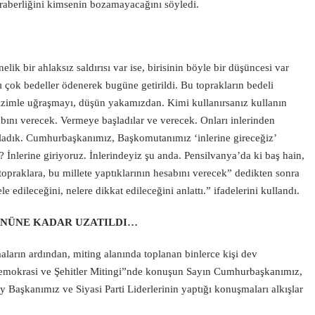
eraberliğini kimsenin bozamayacağını söyledi.
k bir ahlaksız saldırısı var ise, birisinin böyle bir düşüncesi var
ı çok bedeller ödenerek bugüne getirildi. Bu toprakların bedeli
bizimle uğraşmayı, düşün yakamızdan. Kimi kullanırsanız kullanın
abını verecek. Vermeye başladılar ve verecek. Onları inlerinden
şladık. Cumhurbaşkanımız, Başkomutanımız ‘inlerine gireceğiz’
 İnlerine giriyoruz. İnlerindeyiz şu anda. Pensilvanya’da ki baş hain,
praklara, bu millete yaptıklarının hesabını verecek” dedikten sonra
 edileceğini, nelere dikkat edileceğini anlattı.” ifadelerini kullandı.
NÜNE KADAR UZATILDI…
arın ardından, miting alanında toplanan binlerce kişi dev
Demokrasi ve Şehitler Mitingi”nde konuşun Sayın Cumhurbaşkanımız,
kanımız ve Siyasi Parti Liderlerinin yaptığı konuşmaları alkışlar