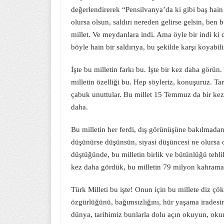
değerlendirerek “Pensilvanya’da ki gibi baş hain 
olursa olsun, saldırı nereden gelirse gelsin, ben 
millet. Ve meydanlara indi. Ama öyle bir indi ki 
böyle hain bir saldırıya, bu şekilde karşı koyabil
İşte bu milletin farkı bu. İşte bir kez daha gö
milletin özelliği bu. Hep söyleriz, konuşuruz. T
çabuk unuttular. Bu millet 15 Temmuz da bir kez
daha.
Bu milletin her ferdi, dış görünüşüne bakılmadan
düşünürse düşünsün, siyasi düşüncesi ne olursa o
düştüğünde, bu milletin birlik ve bütünlüğü tehl
kez daha gördük, bu milletin 79 milyon kahraman
Türk Milleti bu işte! Onun için bu millete diz çö
özgürlüğünü, bağımsızlığını, hür yaşama iradesi
dünya, tarihimiz bunlarla dolu açın okuyun, oku