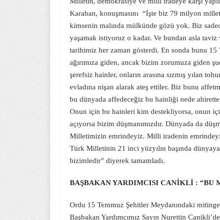
Milletin, demokrasiye ve milli iradeye karşı yapı
Karahan, konuşmasını “İşte biz 79 milyon millet 
kimsenin malında mülkünde gözü yok. Biz sadece
yaşamak istiyoruz o kadar. Ve bundan asla taviz 
tarihimiz her zaman gösterdi. En sonda bunu 1
ağırımıza giden, ancak bizim zorumuza giden şu
şerefsiz hainler, onların arasına sızmış yılan toh
evladına nişan alarak ateş ettiler. Biz bunu affe
bu dünyada affedeceğiz bu hainliği nede ahirett
Onun için bu hainleri kim destekliyorsa, onun iç
açıyorsa bizim düşmanımızdır. Dünyada da düşma
Milletimizin emrindeyiz. Milli iradenin emrindeyi
Türk Milletinin 21 inci yüzyılın başında dünyaya
bizimledir” diyerek tamamladı.
BAŞBAKAN YARDIMCISI CANİKLİ : “BU
Ordu 15 Temmuz Şehitler Meydanındaki mitinge 
Başbakan Yardımcımız Sayın Nurettin Canikli’de