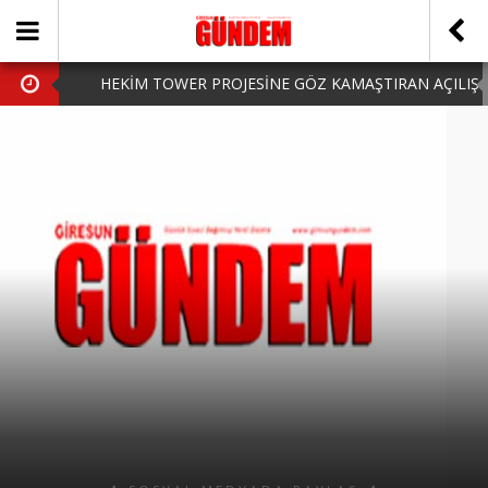
HEKİM TOWER PROJESİNE GÖZ KAMAŞTIRAN AÇILIŞ
AK PARTİ’DE YENİ YÜZLER
iPhone Arka Cam Değişimi ile Cihazınızı Koruyun
Hafta Sonu Şanlıurfa Çıkışlı Turlar Alternatifleri
HARUN CİCİ: VİDEOYU GÖRÜNCE GÖZLERİM DOLDU