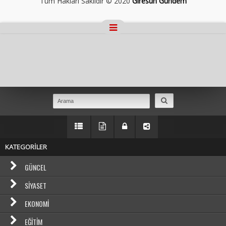
Tüm Hakları Saklıdır © 2020
Giresun Gündem
Masaüstü Görünümüne Geç
KATEGORİLER
GÜNCEL
SIYASET
EKONOMI
EĞITIM