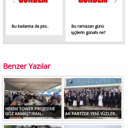
Bu kadarına da pes..
Bu ramazan günü
işçilerin günahı ne?
Benzer Yazılar
HEKİM TOWER PROJESİNE
GÖZ KAMAŞTIRAN...
AK PARTİ’DE YENİ YÜZLER...