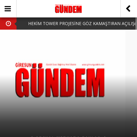
HEKİM TOWER PROJESİNE GÖZ KAMAŞTIRAN AÇILIŞ
AK PARTİ’DE YENİ YÜZLER
iPhone Arka Cam Değişimi ile Cihazınızı Koruyun
Hafta Sonu Şanlıurfa Çıkışlı Turlar Alternatifleri
HARUN CİCİ: VİDEOYU GÖRÜNCE GÖZLERİM DOLDU