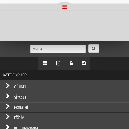
Masaüstü Görünümüne Geç
KATEGORİLER
GÜNCEL
SIYASET
EKONOMI
EĞITIM
KÜLTÜR&SANAT