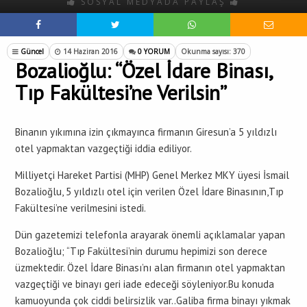
SOSYAL MEDYADA PAYLAŞ
Güncel
14 Haziran 2016
0 YORUM
Okunma sayısı: 370
Bozalioğlu: “Özel İdare Binası,
Tıp Fakültesi’ne Verilsin”
Binanın yıkımına izin çıkmayınca firmanın Giresun’a 5 yıldızlı
otel yapmaktan vazgeçtiği iddia ediliyor.
Milliyetçi Hareket Partisi (MHP) Genel Merkez MKY üyesi İsmail
Bozalioğlu, 5 yıldızlı otel için verilen Özel İdare Binasının,Tıp
Fakültesi’ne verilmesini istedi.
Dün gazetemizi telefonla arayarak önemli açıklamalar yapan
Bozalioğlu; “Tıp Fakültesi’nin durumu hepimizi son derece
üzmektedir. Özel İdare Binası’nı alan firmanın otel yapmaktan
vazgeçtiği ve binayı geri iade edeceği söyleniyor.Bu konuda
kamuoyunda çok ciddi belirsizlik var..Galiba firma binayı yıkmak