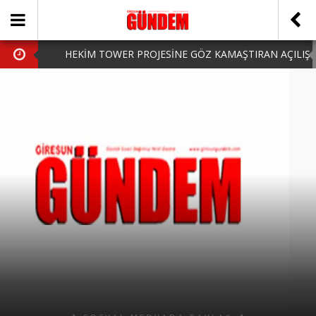
HEKİM TOWER PROJESİNE GÖZ KAMAŞTIRAN AÇILIŞ
AK PARTİ’DE YENİ YÜZLER
iPhone Arka Cam Değişimi ile Cihazınızı Koruyun
Hafta Sonu Şanlıurfa Çıkışlı Turlar Alternatifleri
HARUN CİCİ: VİDEOYU GÖRÜNCE GÖZLERİM DOLDU