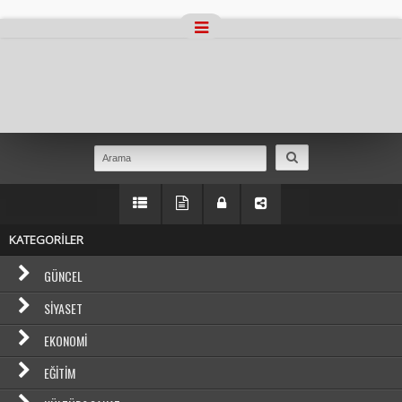
Masaüstü Görünümüne Geç
KATEGORİLER
GÜNCEL
SIYASET
EKONOMI
EĞITIM