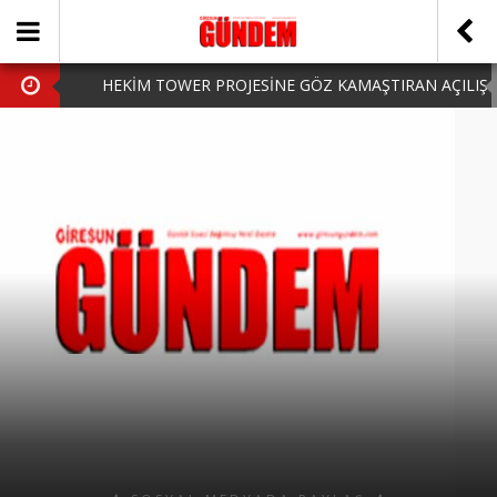
HEKİM TOWER PROJESİNE GÖZ KAMAŞTIRAN AÇILIŞ
AK PARTİ’DE YENİ YÜZLER
iPhone Arka Cam Değişimi ile Cihazınızı Koruyun
Hafta Sonu Şanlıurfa Çıkışlı Turlar Alternatifleri
HARUN CİCİ: VİDEOYU GÖRÜNCE GÖZLERİM DOLDU