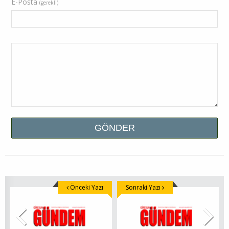
E-Posta
(gerekli)
Önceki Yazı
Sonraki Yazı