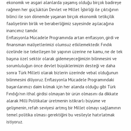
ekonomik ve asgari alanlarda yaşamış olduğu birçok badireye
rağmen her güçlüktün Devlet ve Millet İşbirliği ile çıktığının
bilinci ile son dönemde yaşanan birçok ekonomik tetikçilik
faaliyetinin birlik ve beraberliğimiz sayesinde aşılacağına
inancımız tamdır.
Enflasyonla Mücadele Programında artan enflasyon, girdi ve
finansman maliyetlerimizi olumsuz etkilemektedir. Fındık
özelinde ise tekelleşen bir yapının üzerine ne kamu, ne de tek
başına özel sektör olarak gidemeyeceğimizin bilinmesini ve
sorumluluğun önce devlet büyüklerimizin desteği ve daha
sonra Türk Milleti olarak bizlerin üzerinde vebal olduğunun
bilinmesini diliyoruz. Enflasyonla Mücadele Programındaki
başarılarımızı daim kılmak için her alanda olduğu gibi Türk
Fındığı’nın ithal girdisi olmayan bir ürün olmasını da dikkate
alarak Milli Politikalar üretmenin istikrarlı büyüme ve
gelişmenin, refah seviyesi artmış bir Millet olmayı sağlamının
temel politika olması gerektiğini bu vesileyle hatırlatmak
istiyoruz.