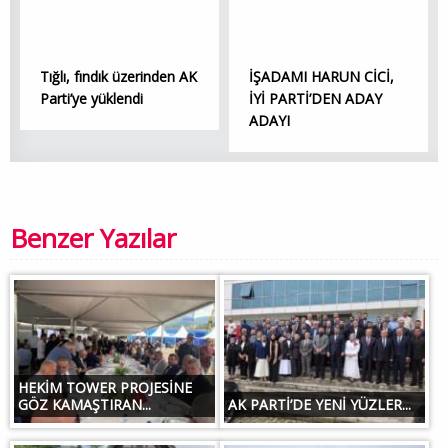
Tığlı, fındık üzerinden AK
İŞADAMI HARUN CİCİ,
Parti’ye yüklendi
İYİ PARTİ’DEN ADAY
ADAYI
Benzer Yazılar
HEKİM TOWER PROJESİNE
GÖZ KAMAŞTIRAN...
AK PARTİ’DE YENİ YÜZLER...