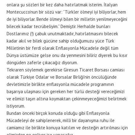
onlara şu sözleri bir kez daha hatırlatmak isterim. İtalyan
Montecucco’nun bir sözü var: “Türkler ölmeyi iyi biliyorlar, hem
de iyi biliyorlar. Bende ölmeyi bilen bir milletin yenilmeyeceğini
bilecek kadar tecrübeliyim.” Demiştir. Herhalde bunları
Dostlarımız (!) çabuk unutmaktadır, hatırlatmasını bilecek
kadar akıl ve bilek gücüne sahip olduğumuzu yüce Türk
Milletinin bir ferdi olarak Enflasyonla Mücadele değil tüm
Dünya üstümüze gelse onu da yenmesini biliriz diyerek bu kısır
döngüden zaferle çıkacağız diyorum.
Tekraren söylemek gerekirse Giresun Ticaret Borsası camiası
olarak Türkiye Odalar ve Borsalar Birliği’nin öncülüğünde
devletimizle birlikte enflasyonla mücadele programının
başarıya ulaşması için gereken her türlü desteği vereceğimizi
ve elimizi taşın altına koymaktan çekinmeyeceğimizi belirtmek
istiyorum.
Bundan önceki birçok konuda olduğu gibi Enflasyonla
Mücadeleyi de sahiplenerek, milli bir dayanışma ruhu ile
camiamız ile birlikte konuya katılım ve desteğin artırılması için
elimizden ne geliyor ise yapacağız.