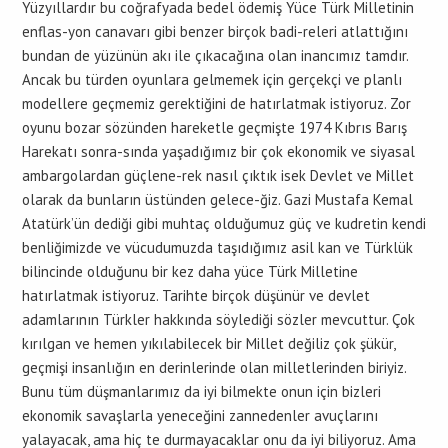
Yüzyıllardır bu coğrafyada bedel ödemiş Yüce Türk Milletinin
enflas-yon canavarı gibi benzer birçok badi-releri atlattığını
bundan de yüzünün akı ile çıkacağına olan inancımız tamdır.
Ancak bu türden oyunlara gelmemek için gerçekçi ve planlı
modellere geçmemiz gerektiğini de hatırlatmak istiyoruz. Zor
oyunu bozar sözünden hareketle geçmişte 1974 Kıbrıs Barış
Harekatı sonra-sında yaşadığımız bir çok ekonomik ve siyasal
ambargolardan güçlene-rek nasıl çıktık isek Devlet ve Millet
olarak da bunların üstünden gelece-ğiz. Gazi Mustafa Kemal
Atatürk’ün dediği gibi muhtaç olduğumuz güç ve kudretin kendi
benliğimizde ve vücudumuzda taşıdığımız asil kan ve Türklük
bilincinde olduğunu bir kez daha yüce Türk Milletine
hatırlatmak istiyoruz. Tarihte birçok düşünür ve devlet
adamlarının Türkler hakkında söylediği sözler mevcuttur. Çok
kırılgan ve hemen yıkılabilecek bir Millet değiliz çok şükür,
geçmişi insanlığın en derinlerinde olan milletlerinden biriyiz.
Bunu tüm düşmanlarımız da iyi bilmekte onun için bizleri
ekonomik savaşlarla yeneceğini zannedenler avuçlarını
yalayacak, ama hiç te durmayacaklar onu da iyi biliyoruz. Ama