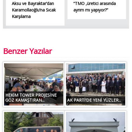
Aksu ve Bayraktar’dan
“TMO ,üretici arasında
Karamollaoğlu’na Sıcak
ayrım mı yapıyor?”
Karşılama
Benzer Yazılar
HEKİM TOWER PROJESİNE
GÖZ KAMAŞTIRAN...
AK PARTİ’DE YENİ YÜZLER...