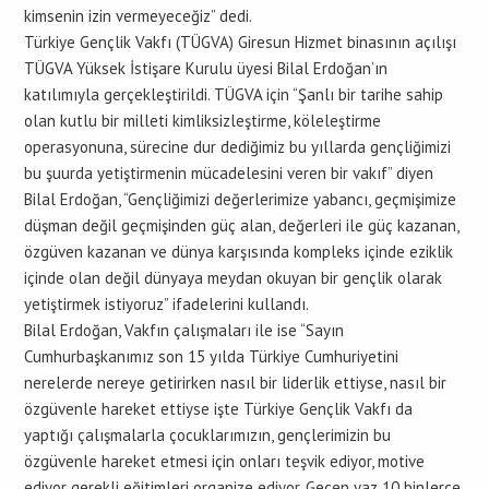
kimsenin izin vermeyeceğiz” dedi.
Türkiye Gençlik Vakfı (TÜGVA) Giresun Hizmet binasının açılışı
TÜGVA Yüksek İstişare Kurulu üyesi Bilal Erdoğan’ın
katılımıyla gerçekleştirildi. TÜGVA için “Şanlı bir tarihe sahip
olan kutlu bir milleti kimliksizleştirme, köleleştirme
operasyonuna, sürecine dur dediğimiz bu yıllarda gençliğimizi
bu şuurda yetiştirmenin mücadelesini veren bir vakıf” diyen
Bilal Erdoğan, “Gençliğimizi değerlerimize yabancı, geçmişimize
düşman değil geçmişinden güç alan, değerleri ile güç kazanan,
özgüven kazanan ve dünya karşısında kompleks içinde eziklik
içinde olan değil dünyaya meydan okuyan bir gençlik olarak
yetiştirmek istiyoruz” ifadelerini kullandı.
Bilal Erdoğan, Vakfın çalışmaları ile ise “Sayın
Cumhurbaşkanımız son 15 yılda Türkiye Cumhuriyetini
nerelerde nereye getirirken nasıl bir liderlik ettiyse, nasıl bir
özgüvenle hareket ettiyse işte Türkiye Gençlik Vakfı da
yaptığı çalışmalarla çocuklarımızın, gençlerimizin bu
özgüvenle hareket etmesi için onları teşvik ediyor, motive
ediyor gerekli eğitimleri organize ediyor. Geçen yaz 10 binlerce