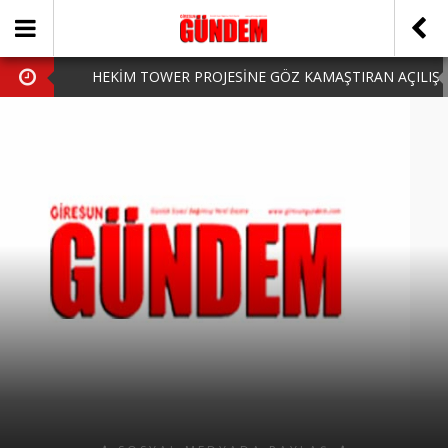
HEKİM TOWER PROJESİNE GÖZ KAMAŞTIRAN AÇILIŞ
AK PARTİ’DE YENİ YÜZLER
iPhone Arka Cam Değişimi ile Cihazınızı Koruyun
Hafta Sonu Şanlıurfa Çıkışlı Turlar Alternatifleri
HARUN CİCİ: VİDEOYU GÖRÜNCE GÖZLERİM DOLDU