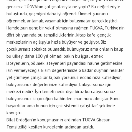
gencimiz TÜGVA’nın çalışmalarıyla ne yaptı? Bu değerleriyle
buluşturdu, geçmişini daha iyi öğrendi. Ümmet şuurunu
öğrenmek, anlamak, yaşamak için buluşmalar gerçekleştirdi.
Hamdolsun genç bir vakıf olmasına rağmen TÜGVA, Türkiye’nin
dört bir yanında bu temsilciliklerinin, kitap kafe, gençlik
merkezlerinin açılışıyla hızla büyüyor ve gelişiyor. Biz
çocuklarımız sokakta bulmadık, bulmuyoruz ama onların kalıp
bu ülkeyi daha 100 yıl olmadı bakın bu işgal etmek
isteyenlerin, bölmek isteyenleri payandası haline getirmesine
izin vermeyeceğiz. Bizim değerlerimize o kadar düşman nesiller
yetiştirmeye çalıştılar ki, bakıyorsunuz ecdadınıza küfrediyor,
bakıyorsunuz değerlerinize küfrediyor, bakıyorsunuz işin
merkezi nedir? İşin temeli nedir diye biraz kurcalıyorsunuz
bakıyorsunuz ki çocuğun kalbinden iman nuru almışlar. Bunu
başardılar ama bunun için çok sistemli çalıştılar” şeklinde
konuştu.
Bilal Erdoğan’ın konuşmasının ardından TÜGVA Giresun
Temsilciliği kesilen kurdelenin ardından açıldı.