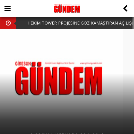
HEKİM TOWER PROJESİNE GÖZ KAMAŞTIRAN AÇILIŞ
AK PARTİ’DE YENİ YÜZLER
iPhone Arka Cam Değişimi ile Cihazınızı Koruyun
Hafta Sonu Şanlıurfa Çıkışlı Turlar Alternatifleri
HARUN CİCİ: VİDEOYU GÖRÜNCE GÖZLERİM DOLDU