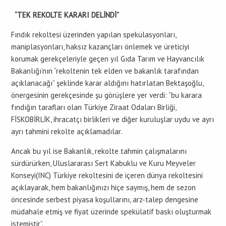
“TEK REKOLTE KARARI DELİNDİ”
Fındık rekoltesi üzerinden yapılan spekülasyonları,
maniplasyonları, haksız kazançları önlemek ve üreticiyi
korumak gerekçeleriyle geçen yıl Gıda Tarım ve Hayvancılık
Bakanlığı’nın “rekoltenin tek elden ve bakanlık tarafından
açıklanacağı” şeklinde karar aldığını hatırlatan Bektaşoğlu,
önergesinin gerekçesinde şu görüşlere yer verdi: “bu karara
fındığın tarafları olan Türkiye Ziraat Odaları Birliği,
FİSKOBİRLİK, ihracatçı birlikleri ve diğer kuruluşlar uydu ve ayrı
ayrı tahmini rekolte açıklamadılar.
Ancak bu yıl ise Bakanlık, rekolte tahmin çalışmalarını
sürdürürken, Uluslararası Sert Kabuklu ve Kuru Meyveler
Konseyi(INC) Türkiye rekoltesini de içeren dünya rekoltesini
açıklayarak, hem bakanlığınızı hiçe saymış, hem de sezon
öncesinde serbest piyasa koşullarını, arz-talep dengesine
müdahale etmiş ve fiyat üzerinde spekülatif baskı oluşturmak
istemiştir”.