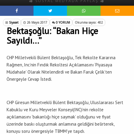
SOSYAL MEDYADA PAYLAŞ
Siyaset
26 Mayıs 2017
0 YORUM
Okunma sayısı: 402
Bektaşoğlu: “Bakan Hiçe
Sayıldı…”
CHP Milletvekili Bülent Bektaşoğlu, Tek Rekolte Kararına
Rağmen, Inc’nin Fındık Rekoltesi Açıklamasını ‘Piyasaya
Müdahale’ Olarak Nitelendirdi ve Bakan Faruk Çelik’ten
Önergeyle Cevap İstedi.
CHP Giresun Milletvekili Bülent Bektaşoğlu, Uluslararası Sert
Kabuklu ve Kuru Meyveler Konseyi(INC)’nin rekolte
açıklamasını ‘bakanlığı hiçe saymak’ olduğunu ve fiyat
üzerinde baskı oluşturmak anlamına geldiğini belirterek,
konuyu soru önergesiyle TBMM’ye taşıdı.