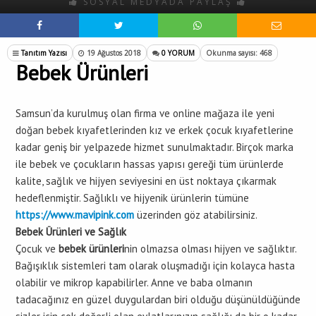
SOSYAL MEDYADA PAYLAŞ
Tanıtım Yazısı
19 Ağustos 2018
0 YORUM
Okunma sayısı: 468
Bebek Ürünleri
Samsun’da kurulmuş olan firma ve online mağaza ile yeni
doğan bebek kıyafetlerinden kız ve erkek çocuk kıyafetlerine
kadar geniş bir yelpazede hizmet sunulmaktadır. Birçok marka
ile bebek ve çocukların hassas yapısı gereği tüm ürünlerde
kalite, sağlık ve hijyen seviyesini en üst noktaya çıkarmak
hedeflenmiştir. Sağlıklı ve hijyenik ürünlerin tümüne
https://www.mavipink.com
üzerinden göz atabilirsiniz.
Bebek Ürünleri ve Sağlık
Çocuk ve
bebek ürünleri
nin olmazsa olması hijyen ve sağlıktır.
Bağışıklık sistemleri tam olarak oluşmadığı için kolayca hasta
olabilir ve mikrop kapabilirler. Anne ve baba olmanın
tadacağınız en güzel duygulardan biri olduğu düşünüldüğünde