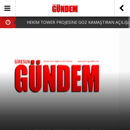
HEKİM TOWER PROJESİNE GÖZ KAMAŞTIRAN AÇILIŞ
AK PARTİ’DE YENİ YÜZLER
iPhone Arka Cam Değişimi ile Cihazınızı Koruyun
Hafta Sonu Şanlıurfa Çıkışlı Turlar Alternatifleri
HARUN CİCİ: VİDEOYU GÖRÜNCE GÖZLERİM DOLDU