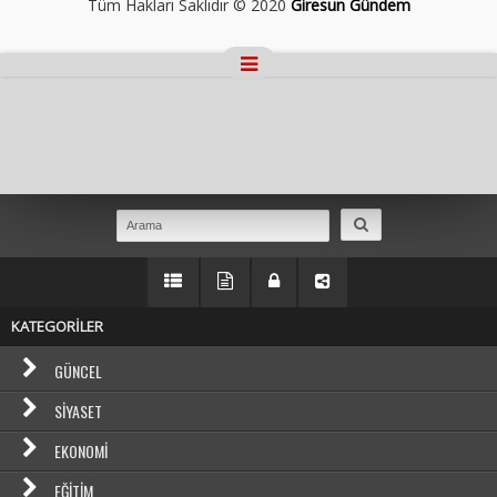
Tüm Hakları Saklıdır © 2020
Giresun Gündem
Masaüstü Görünümüne Geç
KATEGORİLER
GÜNCEL
SIYASET
EKONOMI
EĞITIM