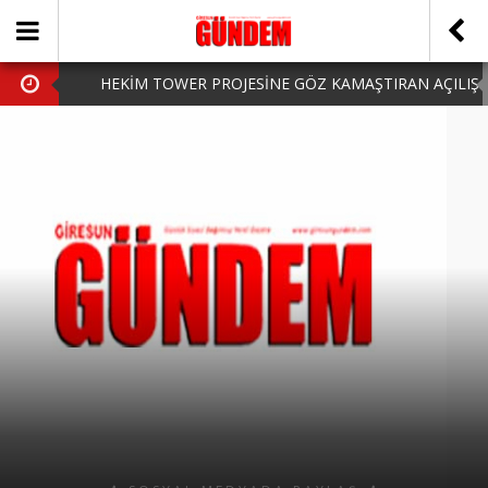
HEKİM TOWER PROJESİNE GÖZ KAMAŞTIRAN AÇILIŞ
AK PARTİ’DE YENİ YÜZLER
iPhone Arka Cam Değişimi ile Cihazınızı Koruyun
Hafta Sonu Şanlıurfa Çıkışlı Turlar Alternatifleri
HARUN CİCİ: VİDEOYU GÖRÜNCE GÖZLERİM DOLDU