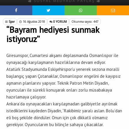
SOSYAL MEDYADA PAYLAŞ
Spor
16 Ağustos 2018
0 YORUM
Okunma sayısı: 447
“Bayram hediyesi sunmak
istiyoruz”
Giresunspor, Cumartesi akşamı deplasmanda Osmanlıspor ile
oynayacağı karşılaşmanın hazırlıklarına devam ediyor.
Atatürk Stadyumunda Eskişehirspor’u yenerek sezona moralli
başlangıç yapan Çotanaklar, Osmanlıspor engelini de kayıpsız
aşmanın planlarını yapıyor. Teknik Patron Metin Diyadin,
oyuncuları ile sürekli konuşarak onları zorlu müsabakaya
hazırlamaya çalışıyor.
Ankara’da oynayacakları karşılaşmadan galibiyetle ayrılmak
istediklerini kaydeden Diyadin, “Rakibimiz yaralı aslan. Bolu’dan
eli boş şekilde döndüler. Onun için çok dikkatli olmamız
gerekiyor. Oyuncularım bu bilinçle sahaya çıkacaklar.