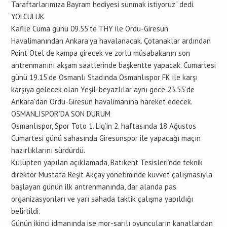
Taraftarlarımıza Bayram hediyesi sunmak istiyoruz” dedi.
YOLCULUK
Kafile Cuma günü 09.55’te THY ile Ordu-Giresun
Havalimanından Ankara’ya havalanacak. Çotanaklar ardından
Point Otel de kampa girecek ve zorlu müsabakanın son
antrenmanını akşam saatlerinde başkentte yapacak. Cumartesi
günü 19.15’de Osmanlı Stadında Osmanlıspor FK ile karşı
karşıya gelecek olan Yeşil-beyazlılar aynı gece 23.55’de
Ankara’dan Ordu-Giresun havalimanına hareket edecek.
OSMANLISPOR’DA SON DURUM
Osmanlıspor, Spor Toto 1. Lig’in 2. haftasında 18 Ağustos
Cumartesi günü sahasında Giresunspor ile yapacağı maçın
hazırlıklarını sürdürdü.
Kulüpten yapılan açıklamada, Batıkent Tesisleri’nde teknik
direktör Mustafa Reşit Akçay yönetiminde kuvvet çalışmasıyla
başlayan günün ilk antrenmanında, dar alanda pas
organizasyonları ve yarı sahada taktik çalışma yapıldığı
belirtildi.
Günün ikinci idmanında ise mor-sarılı oyuncuların kanatlardan