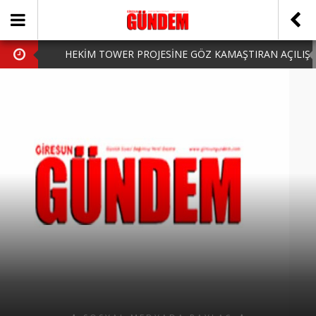
HEKİM TOWER PROJESİNE GÖZ KAMAŞTIRAN AÇILIŞ
AK PARTİ’DE YENİ YÜZLER
iPhone Arka Cam Değişimi ile Cihazınızı Koruyun
Hafta Sonu Şanlıurfa Çıkışlı Turlar Alternatifleri
HARUN CİCİ: VİDEOYU GÖRÜNCE GÖZLERİM DOLDU