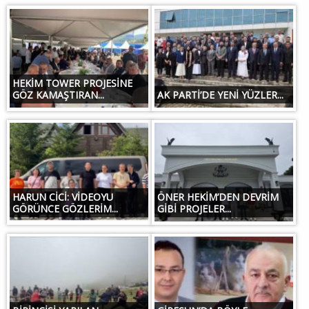
HEKİM TOWER PROJESİNE
GÖZ KAMAŞTIRAN...
AK PARTİ’DE YENİ YÜZLER...
HARUN CİCİ: VİDEOYU
ÖNER HEKİM’DEN DEVRİM
GÖRÜNCE GÖZLERİM...
GİBİ PROJELER...