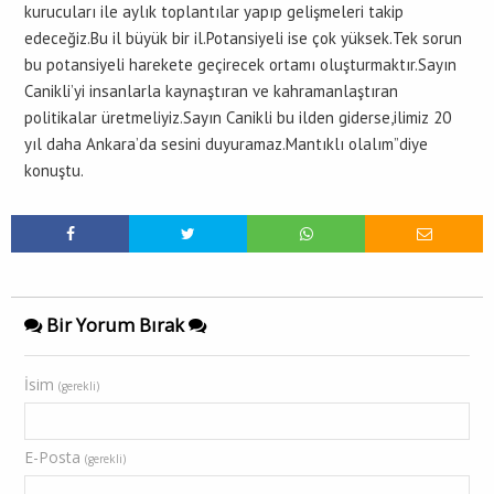
kurucuları ile aylık toplantılar yapıp gelişmeleri takip
edeceğiz.Bu il büyük bir il.Potansiyeli ise çok yüksek.Tek sorun
bu potansiyeli harekete geçirecek ortamı oluşturmaktır.Sayın
Canikli’yi insanlarla kaynaştıran ve kahramanlaştıran
politikalar üretmeliyiz.Sayın Canikli bu ilden giderse,ilimiz 20
yıl daha Ankara’da sesini duyuramaz.Mantıklı olalım”diye
konuştu.
Bir Yorum Bırak
İsim
(gerekli)
E-Posta
(gerekli)