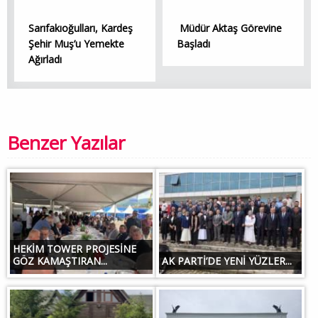
Sarıfakıoğulları, Kardeş
Müdür Aktaş Görevine
Şehir Muş’u Yemekte
Başladı
Ağırladı
Benzer Yazılar
HEKİM TOWER PROJESİNE
GÖZ KAMAŞTIRAN...
AK PARTİ’DE YENİ YÜZLER...