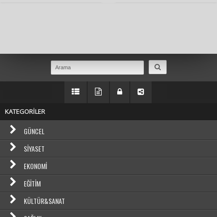
Masaüstü Görünümüne Geç
KATEGORİLER
GÜNCEL
SIYASET
EKONOMI
EĞITIM
KÜLTÜR&SANAT