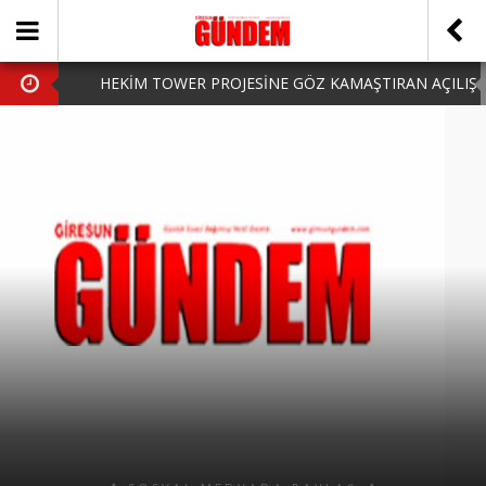
HEKİM TOWER PROJESİNE GÖZ KAMAŞTIRAN AÇILIŞ
AK PARTİ’DE YENİ YÜZLER
iPhone Arka Cam Değişimi ile Cihazınızı Koruyun
Hafta Sonu Şanlıurfa Çıkışlı Turlar Alternatifleri
HARUN CİCİ: VİDEOYU GÖRÜNCE GÖZLERİM DOLDU