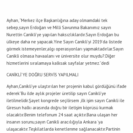
Ayhan, “Merkez ilçe Başkanlığına aday olmamdaki tek
sebep,sayın Erdoğan ve Milli Savunma Bakanımız sayın
Nurettin Canikli’ye yapılan haksızlıklardır.Sayın Erdoğan bu
ülkeye daha ne yapacak.Yine Sayın Canikli’yi 2019’da listede
görmek istemeyenler,algı operasyonları yapmaktadırlar.Sayın
Canikli olmasa havaalanı ve üniversite olur muydu?.Diğer
hizmetlerini sıralamaya kalksak sayfalar yetmez.”dedi
CANİKLİ’YE DOĞRU SERVİS YAPILMALI
Ayhan,Canikli’ye ulaştırılan her projenin kabul gördüğünü ifade
ederek”Bu ilde aylık projeler üretilip sayın Canikli’ye
iletilmelidir.Şayet kongrede seçilirsem ,ilk işim sayın Canikli ile
Giresun halkı arasında doğru bir iletişim köprüsü kurmak
olacaktır.Benim telefonum 24 saat açıktır.Bana ulaşan her
insanın sorunu,sayın Canikli aracılığıyla Ankara ‘ya
ulaşacaktır.Teşkilatlarda kenetlenme sağlanacaktır.Partinin