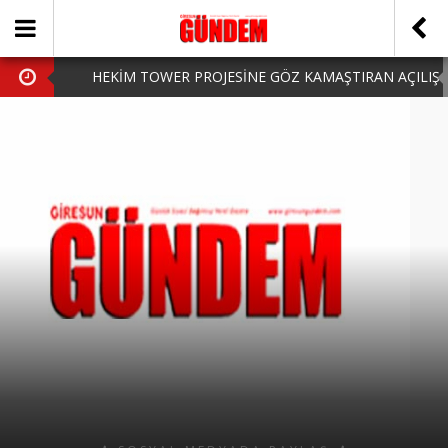
HEKİM TOWER PROJESİNE GÖZ KAMAŞTIRAN AÇILIŞ
AK PARTİ’DE YENİ YÜZLER
iPhone Arka Cam Değişimi ile Cihazınızı Koruyun
Hafta Sonu Şanlıurfa Çıkışlı Turlar Alternatifleri
HARUN CİCİ: VİDEOYU GÖRÜNCE GÖZLERİM DOLDU