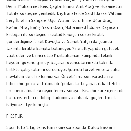
Demir, Muhammet Reis, Çağlar Birinci, Anıl Atağ ve Hüsamettin
Tut ile sözleşme yeniledik. Dış transferde Said Idazza, William
Sery, İbrahim Sangare, Uğur Arslan Kuru, Emre Uğur Uruç,
Kağan Miray Bağış, Yasin Ozan, Muhammed İldiz ve Kayacan
Erdoğan ile sözleşme imzaladık. Geçen sezon kiralık
gönderdiğimiz İsmet Kavuştu ve Samet Yalçın’da şuanda
takımla birlikte kampta bulunuyor. Yine alt yapıdan gelecek
vaat eden ve birinci etap Kızılcahamam kampında teknik
heyetin gözüne girmeyi başaran oyuncularımızda takımla
birlikte çalışmalarını sürdürüyor. Şuanda forvet ve orta saha
mevkilerinde eksiklerimiz var. Önceliğimiz son vuruşları iyi
bitirici bir golcü ve takıma doğrudan katkı yapacak kaliteli bir
ön libero almak. Görüşmelerimiz sürüyor. Kısa bir süre içerisinde
bu transferleri de bitirip kadromuzu daha da güçlendirmek
istiyoruz” diye konuştu.
FİKSTÜR
Spor Toto 1. Lig temsilcimiz Giresunspor’da, Kulüp Başkanı