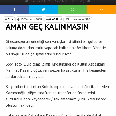
SOSYAL MEDYADA PAYLAŞ
Spor
13 Temmuz 2018
0 YORUM
Okunma sayısı: 396
AMAN GEÇ KALINMASIN
Giresunspor’un önceliği son vuruşları iyi bitirici bir golcü ve
takıma doğrudan katkı yapacak kaliteli bir ön libero. Yönetim
bu doğrultuda çalışmalarını sürdürüyor.
Spor Toto 1. Lig temsilcimiz Giresunspor’da Kulüp Asbaşkanı
Mehmet Kazancıoğlu, yeni sezon hazırlıklarını hız kesmeden
sürdürdüklerini söyledi.
Bir yandan ikinci etap Bolu kampının devam ettiğini ifade eden
Kazancıoğlu, diğer taraftan da transfer görüşmelerini
sürdürdüklerini kaydederek, “Tek amacımız iyi bir Giresunspor
oluşturmak” dedi.
Çotanakların Asbaşkanı Kazancıoğlu, “İç transferde Aykut