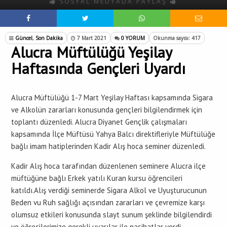
SOSYAL MEDYADA PAYLAŞ
Güncel
,
Son Dakika
7 Mart 2021
0 YORUM
Okunma sayısı: 417
Alucra Müftülüğü Yeşilay
Haftasında Gençleri Uyardı
Alucra Müftülüğü 1-7 Mart Yeşilay Haftası kapsamında Sigara
ve Alkolün zararları konusunda gençleri bilgilendirmek için
toplantı düzenledi. Alucra Diyanet Gençlik çalışmaları
kapsamında İlçe Müftüsü Yahya Balcı direktifleriyle Müftülüğe
bağlı imam hatiplerinden Kadir Alış hoca seminer düzenledi.
Kadir Alış hoca tarafından düzenlenen seminere Alucra ilçe
müftüğüne bağlı Erkek yatılı Kuran kursu öğrencileri
katıldı.Alış verdiği seminerde Sigara Alkol ve Uyuşturucunun
Beden vu Ruh sağlığı açısından zararları ve çevremize karşı
olumsuz etkileri konusunda slayt sunum şeklinde bilgilendirdi
ve öğrecilerimize gerekli uyarılar ile nasihatlar verdi.