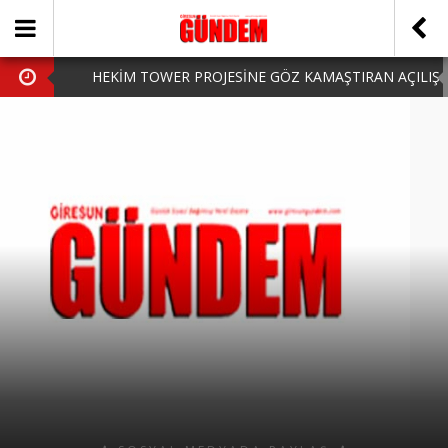
HEKİM TOWER PROJESİNE GÖZ KAMAŞTIRAN AÇILIŞ
AK PARTİ’DE YENİ YÜZLER
iPhone Arka Cam Değişimi ile Cihazınızı Koruyun
Hafta Sonu Şanlıurfa Çıkışlı Turlar Alternatifleri
HARUN CİCİ: VİDEOYU GÖRÜNCE GÖZLERİM DOLDU