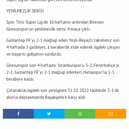
YENİLMEZLİK SERİSİ
Spor Toto Süper Lig’de 16.haftanın ardından Bitexen
Giresunspor’un yenilmezlik serisi 4 maça çıktı.
Gaziantep FK’yı 2-1 mağlup eden Yeşil-Beyazlı takımımız son
4 haftada 3 galibiyet, 1 beraberlik elde ederek ligdeki çıkışını
ve başarılı gidişatını sürdürdü.
Giresunspor son 4 haftada; İstanbulspor’u 3-2, Fenerbahçe’yi
2-1, Gaziantep FK’yı 2-1 mağlup ederken, Hatayspor’la 1-1
berabere kaldı.
Çotanaklar,ligdeki son yenilgisini 31.10. 2022 tarihinde 3-1’lik
skorla deplasmanda Başakşehir’e karşı aldı