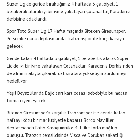
Süper Lig’de geride bıraktığımız 4 haftada 3 galibiyet, 1
beraberlik alarak iyi bir ivme yakalayan Çotanaklar, Karadeniz
derbisine odaklandı.
Spor Toto Süper Lig 17. Hafta maçında Bitexen Giresunspor,
Perşembe günü deplasmanda Trabzonspor ile karşı karşıya
gelecek.
Geride kalan 4 haftada 3 galibiyet, 1 beraberlik alarak Süper
Lig’de iyi bir ivme yakalayan Çotanaklar, ’Karadeniz Derbisi’nden
de alnının akıyla çıkarak, üst sıralara yükselişini sürdürmeyi
hedefliyor.
Yeşil Beyazlılar’da Bajic sarı kart cezası sebebiyle bu maçta
forma giyemeyecek.
Bitexen Giresunspor’a karşılık Trabzonspor ise geride kalan
haftayı kötü bir mağlubiyetle kapattı. Bordo Mavililer,
deplasmanda Fatih Karagümrük’e 4-1’lik skorla mağlup
olmuştu. Trabzon temsilcisinde Visca ve Dorukan sakatlığı,