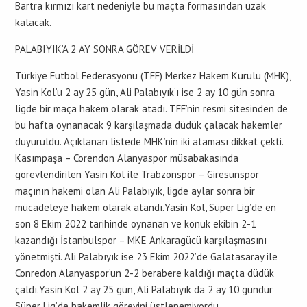
Bartra kırmızı kart nedeniyle bu maçta formasından uzak
kalacak.
PALABIYIK’A 2 AY SONRA GÖREV VERİLDİ
Türkiye Futbol Federasyonu (TFF) Merkez Hakem Kurulu (MHK),
Yasin Kol’u 2 ay 25 gün, Ali Palabıyık’ı ise 2 ay 10 gün sonra
ligde bir maça hakem olarak atadı. TFF’nin resmi sitesinden de
bu hafta oynanacak 9 karşılaşmada düdük çalacak hakemler
duyuruldu. Açıklanan listede MHK’nin iki ataması dikkat çekti.
Kasımpaşa – Corendon Alanyaspor müsabakasında
görevlendirilen Yasin Kol ile Trabzonspor – Giresunspor
maçının hakemi olan Ali Palabıyık, ligde aylar sonra bir
mücadeleye hakem olarak atandı.Yasin Kol, Süper Lig’de en
son 8 Ekim 2022 tarihinde oynanan ve konuk ekibin 2-1
kazandığı İstanbulspor – MKE Ankaragücü karşılaşmasını
yönetmişti. Ali Palabıyık ise 23 Ekim 2022’de Galatasaray ile
Conredon Alanyaspor’un 2-2 berabere kaldığı maçta düdük
çaldı.Yasin Kol 2 ay 25 gün, Ali Palabıyık da 2 ay 10 gündür
Süper Lig’de hakemlik görevini üstlenemiyordu