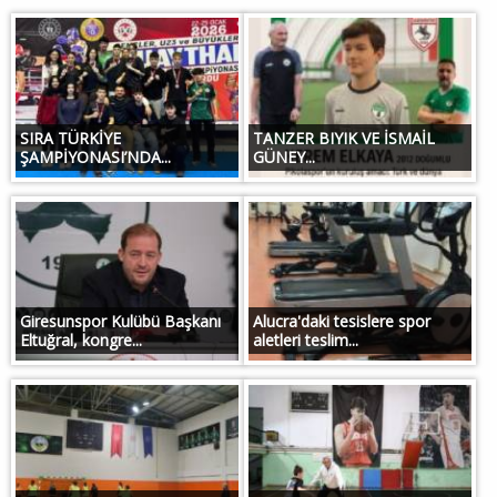
SIRA TÜRKİYE
TANZER BIYIK VE İSMAİL
ŞAMPİYONASI’NDA...
GÜNEY...
Giresunspor Kulübü Başkanı
Alucra'daki tesislere spor
Eltuğral, kongre...
aletleri teslim...