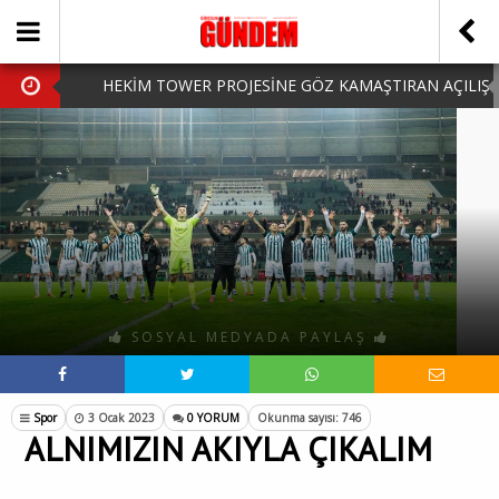
HEKİM TOWER PROJESİNE GÖZ KAMAŞTIRAN AÇILIŞ
AK PARTİ’DE YENİ YÜZLER
iPhone Arka Cam Değişimi ile Cihazınızı Koruyun
Hafta Sonu Şanlıurfa Çıkışlı Turlar Alternatifleri
HARUN CİCİ: VİDEOYU GÖRÜNCE GÖZLERİM DOLDU
SOSYAL MEDYADA PAYLAŞ
Spor
3 Ocak 2023
0 YORUM
Okunma sayısı: 746
ALNIMIZIN AKIYLA ÇIKALIM