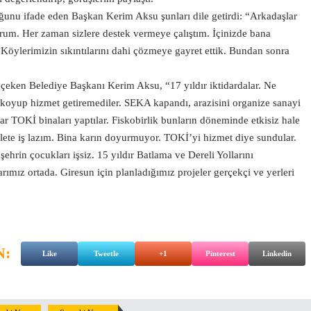
unu ifade eden Başkan Kerim Aksu şunları dile getirdi: “Arkadaşlar
yorum. Her zaman sizlere destek vermeye çalıştım. İçinizde bana
 Köylerimizin sıkıntılarını dahi çözmeye gayret ettik. Bundan sonra
 çeken Belediye Başkanı Kerim Aksu, “17 yıldır iktidardalar. Ne
ğı koyup hizmet getiremediler. SEKA kapandı, arazisini organize sanayi
ar TOKİ binaları yaptılar. Fiskobirlik bunların döneminde etkisiz hale
illete iş lazım. Bina karın doyurmuyor. TOKİ’yi hizmet diye sundular.
hrin çocukları işsiz. 15 yıldır Batlama ve Dereli Yollarını
arımız ortada. Giresun için planladığımız projeler gerçekçi ve yerleri
N:
Like
Tweetle
+1
Pinterest
Linkedin