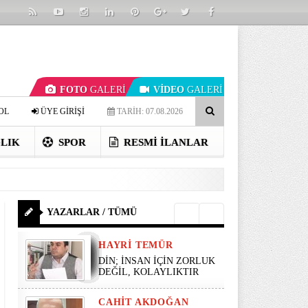
FOTO
GALERİ
VİDEO
GALERİ
OL
ÜYE GİRİŞİ
TARİH: 07.08.2026
LIK
SPOR
RESMI İLANLAR
YAZARLAR / TÜMÜ
HAYRI TEMÜR
DİN; İNSAN İÇİN ZORLUK
DEĞİL, KOLAYLIKTIR
CAHIT AKDOĞAN