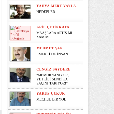
YAHYA MERT YAYLA
HEDEFLER
ARIF ÇETINKAYA
MAAŞLARA ARTIŞ MI
ZAM MI?
MEHMET ŞAN
EMEKLİ DE İNSAN
CENGIZ SAYDERE
“MEMUR YANIYOR,
YETKİLİ SENDİKA
SAÇINI TARIYOR!”
YAKUP ÇUKUR
MEÇHUL BİR YOL