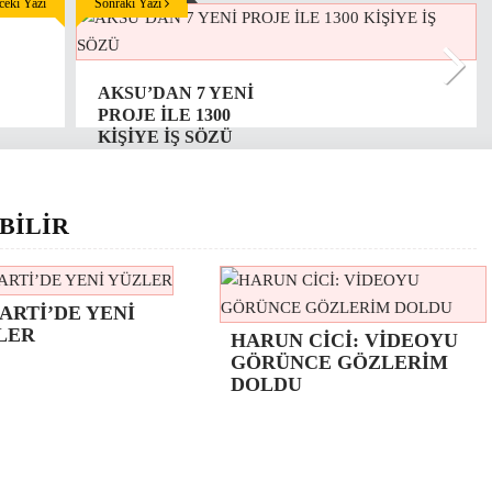
eki Yazı
Sonraki Yazı
AKSU’DAN 7 YENİ
PROJE İLE 1300
KİŞİYE İŞ SÖZÜ
BİLİR
ARTİ’DE YENİ
LER
HARUN CİCİ: VİDEOYU
GÖRÜNCE GÖZLERİM
DOLDU