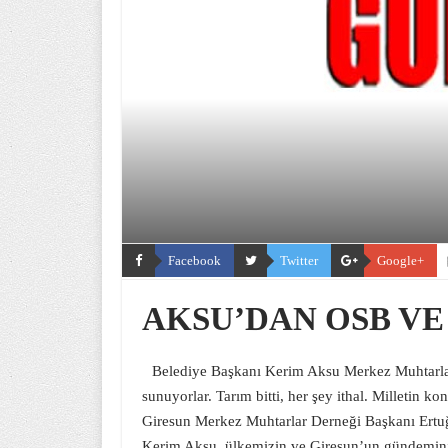
Facebook
Twitter
Google+
AKSU’DAN OSB VE
Belediye Başkanı Kerim Aksu Merkez Muhtarlar 
sunuyorlar. Tarım bitti, her şey ithal. Milletin kon
Giresun Merkez Muhtarlar Derneği Başkanı Ertuğ
Kerim Aksu, ülkemizin ve Giresun’un gündemini d