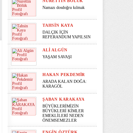
NURETTIN BÖLÜK
Namazı dosdoğru kılmak
TAHSIN KAYA
DALÇIK İÇİN
REFERANDUM YAPILSIN
ALI ALGÜN
YAŞAM SAVAŞI
HAKAN PEKDEMIR
ARADA KALAN DOĞA:
KARAGÖL
ŞABAN KARAKAYA
BÜYÜKLERİMİZİN
BÜYÜKLERİ KİMLER
EMEKLİLERİ NEDEN
ÖNEMSEMEZLER
ENGIN ÖZTÜRK