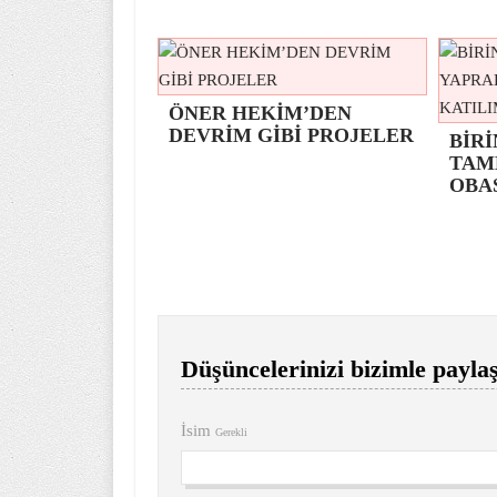
ÖNER HEKİM’DEN
DEVRİM GİBİ PROJELER
BİRİ
TAM
OBA
Düşüncelerinizi bizimle paylaş
İsim
Gerekli