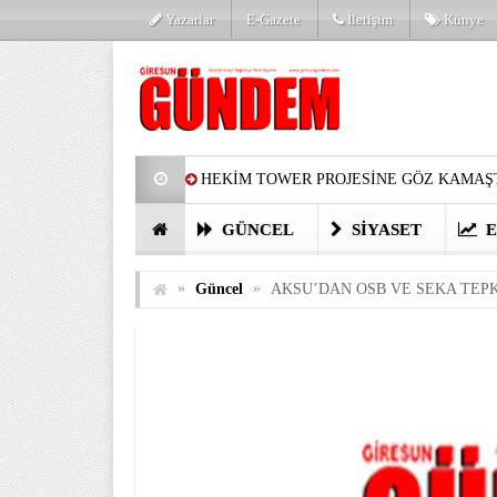
Yazarlar
E-Gazete
İletişim
Künye
HEKİM TOWER PROJESİNE GÖZ KAMAŞT
PARTİ’DE YENİ YÜZLER
HARUN Cİ
GÜNCEL
SIYASET
E
GÖZLERİM DOLDU
ÖNER HEKİM’D
»
»
Güncel
AKSU’DAN OSB VE SEKA TEPK
BİRİNCİSİ YAPILAN TAMDERE YAPRAKL
KATILIMCILARI COŞTURDU