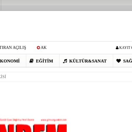
IRAN AÇILIŞ
AK
KAYIT 
Cİ: VİDEOYU GÖRÜNCE
KONOMI
EĞITIM
KÜLTÜR&SANAT
SAĞ
EN DEVRİM GİBİ PROJELER
İSİ
I OBASI YAYLA ŞENLİĞİ