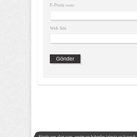
E-Posta
Gerekli
Web Site
Sitede yer alan yazı, resim ve haberler izinsiz ve kayna