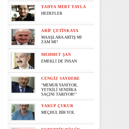
YAHYA MERT YAYLA
HEDEFLER
ARIF ÇETINKAYA
MAAŞLARA ARTIŞ MI
ZAM MI?
MEHMET ŞAN
EMEKLİ DE İNSAN
CENGIZ SAYDERE
“MEMUR YANIYOR,
YETKİLİ SENDİKA
SAÇINI TARIYOR!”
YAKUP ÇUKUR
MEÇHUL BİR YOL