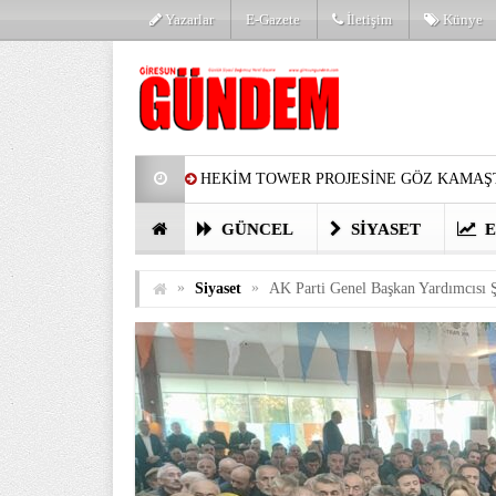
Yazarlar
E-Gazete
İletişim
Künye
HEKİM TOWER PROJESİNE GÖZ KAMAŞT
PARTİ’DE YENİ YÜZLER
HARUN Cİ
GÜNCEL
SIYASET
E
GÖZLERİM DOLDU
ÖNER HEKİM’D
»
»
Siyaset
AK Parti Genel Başkan Yardımcısı Ş
BİRİNCİSİ YAPILAN TAMDERE YAPRAKL
KATILIMCILARI COŞTURDU