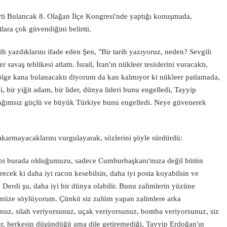
rti Bulancak 8. Olağan İlçe Kongresi'nde yaptığı konuşmada,
ara çok güvendiğini belirtti.
ih yazdıklarını ifade eden Şen, "Bir tarih yazıyoruz, neden? Sevgili
avaş tehlikesi atlattı. İsrail, İran'ın nükleer tesislerini vuracaktı,
e bölge kana bulanacaktı diyorum da kan kalmıyor ki nükleer patlamada,
 bir yiğit adam, bir lider, dünya lideri bunu engelledi, Tayyip
bağımsız güçlü ve büyük Türkiye bunu engelledi. Neye güvenerek
karmayacaklarını vurgulayarak, sözlerini şöyle sürdürdü:
ibi burada olduğumuzu, sadece Cumhurbaşkanı'mıza değil bütün
cek ki daha iyi racon kesebilsin, daha iyi posta koyabilsin ve
 Derdi şu, daha iyi bir dünya olabilir. Bunu zalimlerin yüzüne
üzünüze söylüyorum. Çünkü siz zulüm yapan zalimlere arka
unuz, silah veriyorsunuz, uçak veriyorsunuz, bomba veriyorsunuz, siz
sur, herkesin düşündüğü ama dile getiremediği, Tayyip Erdoğan'ın