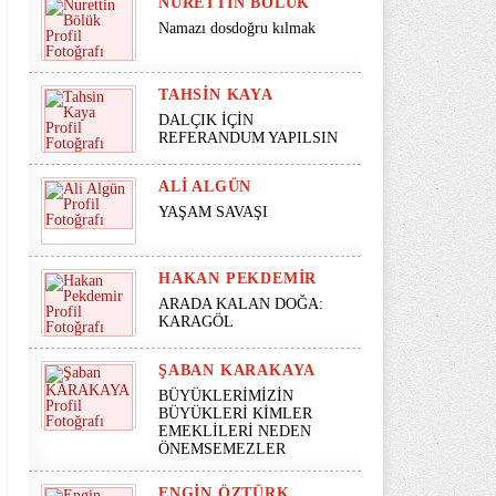
NURETTIN BÖLÜK
Namazı dosdoğru kılmak
TAHSIN KAYA
DALÇIK İÇİN
REFERANDUM YAPILSIN
ALI ALGÜN
YAŞAM SAVAŞI
HAKAN PEKDEMIR
ARADA KALAN DOĞA:
KARAGÖL
ŞABAN KARAKAYA
BÜYÜKLERİMİZİN
BÜYÜKLERİ KİMLER
EMEKLİLERİ NEDEN
ÖNEMSEMEZLER
ENGIN ÖZTÜRK