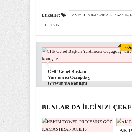
Etiketler:
AK PARTI BULANCAK 8. OLAĞAN İLÇ
GIRESUN
Önc
CHP Genel Başkan
Yardımcısı Özçağdaş,
Giresun'da konuştu:
BUNLAR DA İLGİNİZİ ÇEKE
AK P