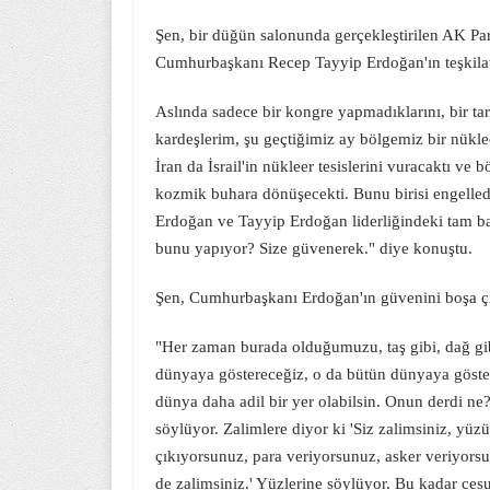
Şen, bir düğün salonunda gerçekleştirilen AK Pa
Cumhurbaşkanı Recep Tayyip Erdoğan'ın teşkilatl
Aslında sadece bir kongre yapmadıklarını, bir tar
kardeşlerim, şu geçtiğimiz ay bölgemiz bir nükleer s
İran da İsrail'in nükleer tesislerini vuracaktı v
kozmik buhara dönüşecekti. Bunu birisi engelledi,
Erdoğan ve Tayyip Erdoğan liderliğindeki tam 
bunu yapıyor? Size güvenerek." diye konuştu.
Şen, Cumhurbaşkanı Erdoğan'ın güvenini boşa çı
"Her zaman burada olduğumuzu, taş gibi, dağ g
dünyaya göstereceğiz, o da bütün dünyaya göstere
dünya daha adil bir yer olabilsin. Onun derdi ne?
söylüyor. Zalimlere diyor ki 'Siz zalimsiniz, y
çıkıyorsunuz, para veriyorsunuz, asker veriyors
de zalimsiniz.' Yüzlerine söylüyor. Bu kadar ce