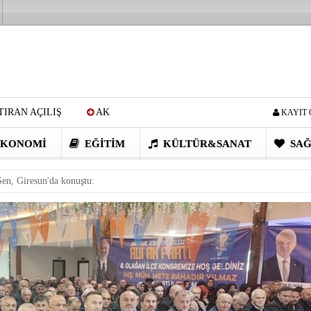
IRAN AÇILIŞ
AK
KAYIT 
Cİ: VİDEOYU GÖRÜNCE
KONOMI
EĞITIM
KÜLTÜR&SANAT
SAĞ
EN DEVRİM GİBİ PROJELER
en, Giresun'da konuştu:
I OBASI YAYLA ŞENLİĞİ