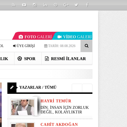
FOTO
GALERİ
VİDEO
GALERİ
OL
ÜYE GİRİŞİ
TARİH: 08.08.2026
LIK
SPOR
RESMI İLANLAR
YAZARLAR / TÜMÜ
HAYRI TEMÜR
DİN; İNSAN İÇİN ZORLUK
DEĞİL, KOLAYLIKTIR
CAHIT AKDOĞAN