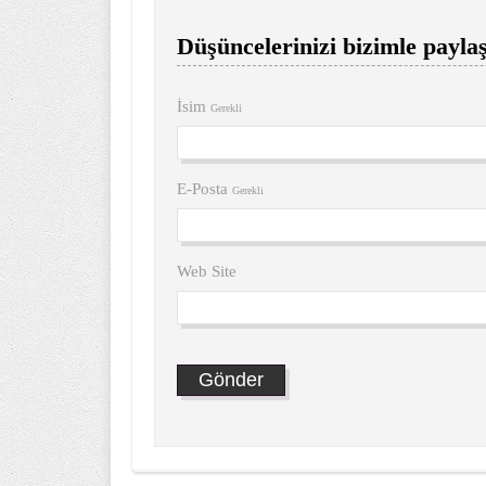
Düşüncelerinizi bizimle paylaş
İsim
Gerekli
E-Posta
Gerekli
Web Site