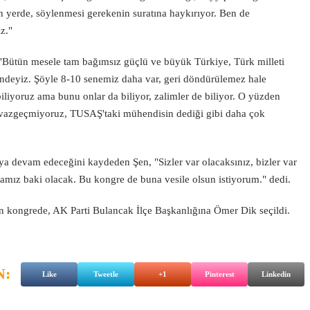
n yerde, söylenmesi gerekenin suratına haykırıyor. Ben de
z."
"Bütün mesele tam bağımsız güçlü ve büyük Türkiye, Türk milleti
indeyiz. Şöyle 8-10 senemiz daha var, geri döndürülemez hale
iliyoruz ama bunu onlar da biliyor, zalimler de biliyor. O yüzden
z vazgeçmiyoruz, TUSAŞ'taki mühendisin dediği gibi daha çok
ya devam edeceğini kaydeden Şen, "Sizler var olacaksınız, bizler var
avamız baki olacak. Bu kongre de buna vesile olsun istiyorum." dedi.
en kongrede, AK Parti Bulancak İlçe Başkanlığına Ömer Dik seçildi.
N:
Like
Tweetle
+1
Pinterest
Linkedin