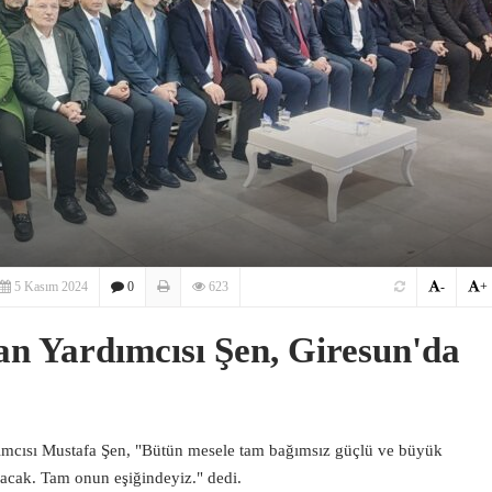
5 Kasım 2024
0
623
-
+
n Yardımcısı Şen, Giresun'da
cısı Mustafa Şen, "Bütün mesele tam bağımsız güçlü ve büyük
apacak. Tam onun eşiğindeyiz." dedi.