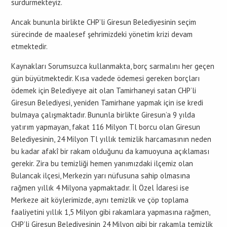
sürdürmekteyiz.
Ancak bununla birlikte CHP’li Giresun Belediyesinin seçim
sürecinde de maalesef şehrimizdeki yönetim krizi devam
etmektedir.
Kaynakları Sorumsuzca kullanmakta, borç sarmalını her geçen
gün büyütmektedir. Kısa vadede ödemesi gereken borçları
ödemek için Belediyeye ait olan Tamirhaneyi satan CHP’li
Giresun Belediyesi, yeniden Tamirhane yapmak için ise kredi
bulmaya çalışmaktadır. Bununla birlikte Giresun’a 9 yılda
yatırım yapmayan, fakat 116 Milyon Tl borcu olan Giresun
Belediyesinin, 24 Milyon Tl yıllık temizlik harcamasının neden
bu kadar afakî bir rakam olduğunu da kamuoyuna açıklaması
gerekir. Zira bu temizliği hemen yanımızdaki ilçemiz olan
Bulancak ilçesi, Merkezin yarı nüfusuna sahip olmasına
rağmen yıllık 4 Milyona yapmaktadır. İl Özel İdaresi ise
Merkeze ait köylerimizde, aynı temizlik ve çöp toplama
faaliyetini yıllık 1,5 Milyon gibi rakamlara yapmasına rağmen,
CHP’li Giresun Belediyesinin 24 Milyon gibi bir rakamla temizlik