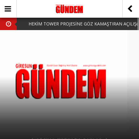
HEKİM TOWER PROJESİNE GÖZ KAMAŞTIRAN AÇILIŞ
AK PARTİ’DE YENİ YÜZLER
iPhone Arka Cam Değişimi ile Cihazınızı Koruyun
Hafta Sonu Şanlıurfa Çıkışlı Turlar Alternatifleri
HARUN CİCİ: VİDEOYU GÖRÜNCE GÖZLERİM DOLDU