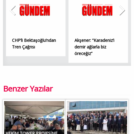
CHP’li Bektaşoğlu’ndan
Akşener: “Karadeniz’i
Tren Çağrısı
demir ağlarla biz
öreceğiz”
Benzer Yazılar
HEKİM TOWER PROJESİNE