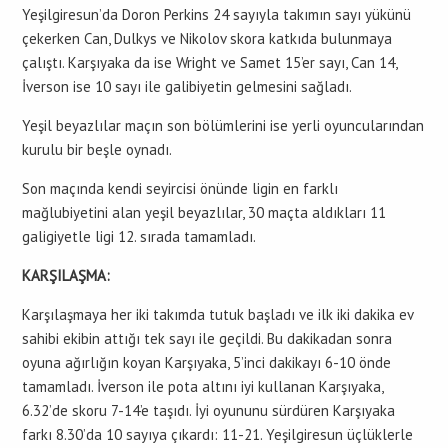
Yeşilgiresun’da Doron Perkins 24 sayıyla takımın sayı yükünü
çekerken Can, Dulkys ve Nikolov skora katkıda bulunmaya
çalıştı. Karşıyaka da ise Wright ve Samet 15’er sayı, Can 14,
İverson ise 10 sayı ile galibiyetin gelmesini sağladı.
Yeşil beyazlılar maçın son bölümlerini ise yerli oyuncularından
kurulu bir beşle oynadı.
Son maçında kendi seyircisi önünde ligin en farklı
mağlubiyetini alan yeşil beyazlılar, 30 maçta aldıkları 11
galigiyetle ligi 12. sırada tamamladı.
KARŞILAŞMA:
Karşılaşmaya her iki takımda tutuk başladı ve ilk iki dakika ev
sahibi ekibin attığı tek sayı ile geçildi. Bu dakikadan sonra
oyuna ağırlığın koyan Karşıyaka, 5’inci dakikayı 6-10 önde
tamamladı. İverson ile pota altını iyi kullanan Karşıyaka,
6.32’de skoru 7-14’e taşıdı. İyi oyununu sürdüren Karşıyaka
farkı 8.30’da 10 sayıya çıkardı: 11-21. Yeşilgiresun üçlüklerle