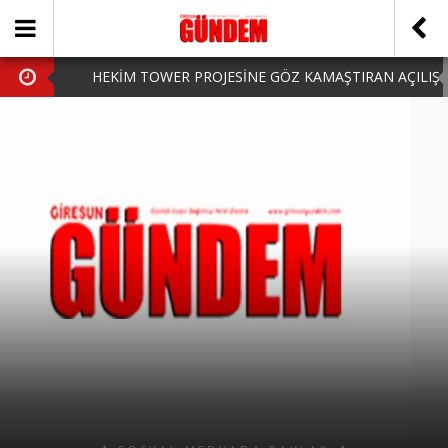
HEKİM TOWER PROJESİNE GÖZ KAMAŞTIRAN AÇILIŞ
AK PARTİ’DE YENİ YÜZLER
iPhone Arka Cam Değişimi ile Cihazınızı Koruyun
Hafta Sonu Şanlıurfa Çıkışlı Turlar Alternatifleri
HARUN CİCİ: VİDEOYU GÖRÜNCE GÖZLERİM DOLDU