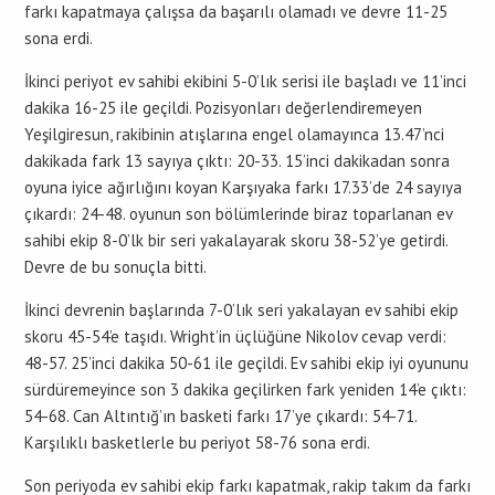
farkı kapatmaya çalışsa da başarılı olamadı ve devre 11-25
sona erdi.
İkinci periyot ev sahibi ekibini 5-0’lık serisi ile başladı ve 11’inci
dakika 16-25 ile geçildi. Pozisyonları değerlendiremeyen
Yeşilgiresun, rakibinin atışlarına engel olamayınca 13.47’nci
dakikada fark 13 sayıya çıktı: 20-33. 15’inci dakikadan sonra
oyuna iyice ağırlığını koyan Karşıyaka farkı 17.33’de 24 sayıya
çıkardı: 24-48. oyunun son bölümlerinde biraz toparlanan ev
sahibi ekip 8-0’lk bir seri yakalayarak skoru 38-52’ye getirdi.
Devre de bu sonuçla bitti.
İkinci devrenin başlarında 7-0’lık seri yakalayan ev sahibi ekip
skoru 45-54’e taşıdı. Wright’in üçlüğüne Nikolov cevap verdi:
48-57. 25’inci dakika 50-61 ile geçildi. Ev sahibi ekip iyi oyununu
sürdüremeyince son 3 dakika geçilirken fark yeniden 14’e çıktı:
54-68. Can Altıntığ’ın basketi farkı 17’ye çıkardı: 54-71.
Karşılıklı basketlerle bu periyot 58-76 sona erdi.
Son periyoda ev sahibi ekip farkı kapatmak, rakip takım da farkı