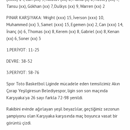
Tansu (xx), Gökhan (xx) 7, Dulkys (xx) 9, Warren (xx) 2
PINAR KARŞIYAKA: Wright (xxx) 15, İverson (xxx) 10,
Muhammed (xx) 3, Samet (xxx) 15, Egemen (xx) 2, Can (xxx) 14,
İnanç (x) 6, Thomas (xx) 8, Kerem (xx) 8, Gabriel (xx) 8, Kenan
(xx) 6, Soner (xx) 3
1.PERİYOT: 11-25
DEVRE: 38-52
3.PERİYOT: 58-76
Spor Toto Basketbol Liginde mücadele eden temsilcimiz Akın
Çorap Yeşilgiresun Belediyespor, ligin son son maçında
Karşıyaka’ya 26 sayı farkla 72-98 yenildi.
Rakibini evinde ağırlayan yeşil beyazlılar, geçtiğimiz sezonun
şampiyonu olan Karşıyaka karşısında maç boyunca vasat bir
görüntü çizdi.