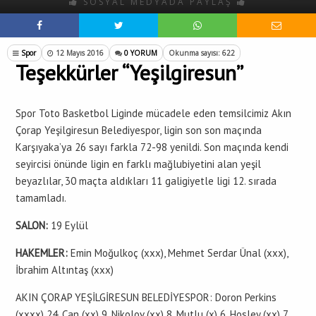
SOSYAL MEDYADA PAYLAŞ
Spor
12 Mayıs 2016
0 YORUM
Okunma sayısı: 622
Teşekkürler “Yeşilgiresun”
Spor Toto Basketbol Liginde mücadele eden temsilcimiz Akın
Çorap Yeşilgiresun Belediyespor, ligin son son maçında
Karşıyaka’ya 26 sayı farkla 72-98 yenildi. Son maçında kendi
seyircisi önünde ligin en farklı mağlubiyetini alan yeşil
beyazlılar, 30 maçta aldıkları 11 galigiyetle ligi 12. sırada
tamamladı.
SALON:
19 Eylül
HAKEMLER:
Emin Moğulkoç (xxx), Mehmet Serdar Ünal (xxx),
İbrahim Altıntaş (xxx)
AKIN ÇORAP YEŞİLGİRESUN BELEDİYESPOR: Doron Perkins
(xxxx) 24, Can (xx) 9, Nikolov (xx) 8, Mutlu (x) 6, Hosley (xx) 7,