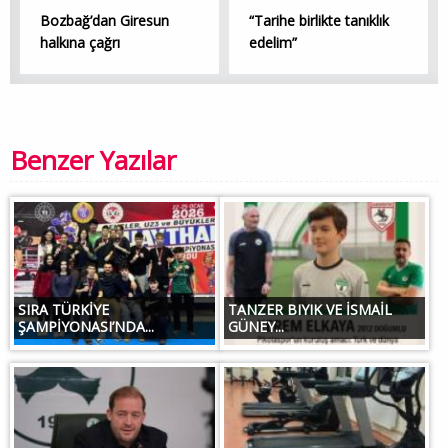
Bozbağ’dan Giresun
“Tarihe birlikte tanıklık
halkına çağrı
edelim”
Benzer Yazılar
SIRA TÜRKİYE
TANZER BIYIK VE İSMAİL
ŞAMPİYONASI’NDA...
GÜNEY...