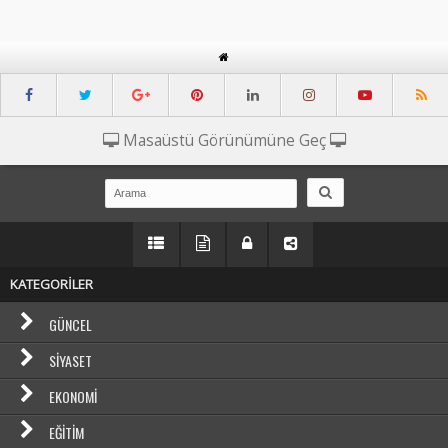
Masaüstü Görünümüne Geç
KATEGORİLER
GÜNCEL
SIYASET
EKONOMI
EĞITIM