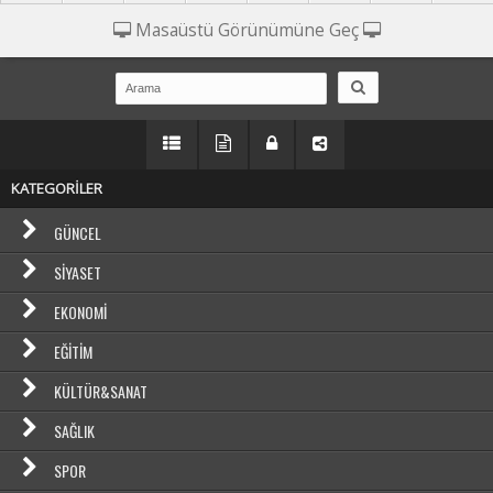
Masaüstü Görünümüne Geç
KATEGORİLER
GÜNCEL
SIYASET
EKONOMI
EĞITIM
KÜLTÜR&SANAT
SAĞLIK
SPOR