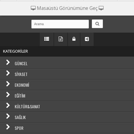
Masaüstü Görünümüne Geç
KATEGORİLER
GÜNCEL
SIYASET
EKONOMI
EĞITIM
KÜLTÜR&SANAT
SAĞLIK
SPOR