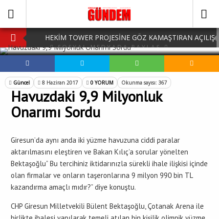
HEKİM TOWER PROJESİNE GÖZ KAMAŞTIRAN AÇILIŞ
SOSYAL MEDYADA PAYLAŞ
AK PARTİ’DE YENİ YÜZLER
iPhone Arka Cam Değişimi ile Cihazınızı Koruyun
Güncel
8 Haziran 2017
0 YORUM
Okunma sayısı: 367
Havuzdaki 9,9 Milyonluk
Hafta Sonu Şanlıurfa Çıkışlı Turlar Alternatifleri
Onarımı Sordu
HARUN CİCİ: VİDEOYU GÖRÜNCE GÖZLERİM DOLDU
Giresun’da aynı anda iki yüzme havuzuna ciddi paralar
aktarılmasını eleştiren ve Bakan Kılıç’a sorular yönelten
Bektaşoğlu” Bu tercihiniz iktidarınızla sürekli ihale ilişkisi içinde
olan firmalar ve onların taşeronlarına 9 milyon 990 bin TL
kazandırma amaçlı mıdır?” diye konuştu.
CHP Giresun Milletvekili Bülent Bektaşoğlu, Çotanak Arena ile
birlikte ihalesi yapılarak temeli atılan bin kişilik olimpik yüzme