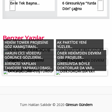
Evde Tek Başına…
6 Giresunlu’ya “Yurda
Dön” çağrısı
Benzer Yazılar
HEKİM TOWER PROJESİNE
AK PARTİ’DE YENİ
GÖZ KAMAŞTIRAN...
YÜZLER...
HARUN CİCİ: VİDEOYU
ÖNER HEKİM’DEN DEVRİM
GÖRÜNCE GÖZLERİM...
GİBİ PROJELER...
BİRİNCİSİ YAPILAN
GİRESUN’DA BÖYLE
TAMDERE YAPRAKLI OBASI...
DOKTORLAR DA VAR...
Tüm Hakları Saklıdır © 2020
Giresun Gündem