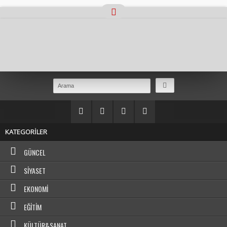
Masaüstü Görünümüne Geç
KATEGORİLER
GÜNCEL
SIYASET
EKONOMI
EĞITIM
KÜLTÜR&SANAT