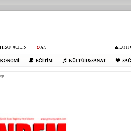
IRAN AÇILIŞ
AK
KAYIT 
Cİ: VİDEOYU GÖRÜNCE
KONOMI
EĞITIM
KÜLTÜR&SANAT
SAĞ
EN DEVRİM GİBİ PROJELER
lgi
I OBASI YAYLA ŞENLİĞİ