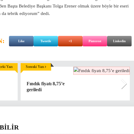
Ben Başta Belediye Başkanı Tolga Erener olmak üzere böyle bir eseri
 da tebrik ediyorum” dedi.
N:
Like
Tweetle
+1
Pinterest
Linkedin
eki Yazı
Sonraki Yazı
Fındık fiyatı 8,75’e
geriledi
BİLİR