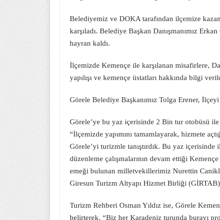
Belediyemiz ve DOKA tarafından ilçemize kazan
karşıladı. Belediye Başkan Danışmanımız Erkan 
hayran kaldı.
İlçemizde Kemençe ile karşılanan misafirlere, Da
yapılışı ve kemençe üstatları hakkında bilgi veril
Görele Belediye Başkanımız Tolga Erener, İlçeyi i
Görele’ye bu yaz içerisinde 2 Bin tur otobüsü il
“İlçemizde yapımını tamamlayarak, hizmete açtığ
Görele’yi turizmle tanıştırdık. Bu yaz içerisinde
düzenleme çalışmalarının devam ettiği Kemençe
emeği bulunan milletvekillerimiz Nurettin Canik
Giresun Turizm Altyapı Hizmet Birliği (GİRTAB
Turizm Rehberi Osman Yıldız ise, Görele Kemenç
belirterek, “Biz her Karadeniz turunda burayı pro