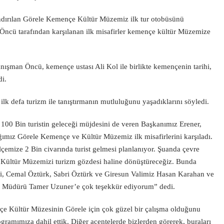
dırılan Görele Kemençe Kültür Müzemiz ilk tur otobüsünü
Öncü tarafından karşılanan ilk misafirler kemençe kültür Müzemize
nışman Öncü, kemençe ustası Ali Kol ile birlikte kemençenin tarihi,
di.
lk defa turizm ile tanıştırmanın mutluluğunu yaşadıklarını söyledi.
e 100 Bin turistin geleceği müjdesini de veren Başkanımız Erener,
ımız Görele Kemençe ve Kültür Müzemiz ilk misafirlerini karşıladı.
 ilçemize 2 Bin civarında turist gelmesi planlanıyor. Şuanda çevre
 Kültür Müzemizi turizm gözdesi haline dönüştüreceğiz. Bunda
li, Cemal Öztürk, Sabri Öztürk ve Giresun Valimiz Hasan Karahan ve
) Müdürü Tamer Uzuner’e çok teşekkür ediyorum” dedi.
e Kültür Müzesinin Görele için çok güzel bir çalışma olduğunu
gramımıza dahil ettik. Diğer acentelerde bizlerden görerek, buraları