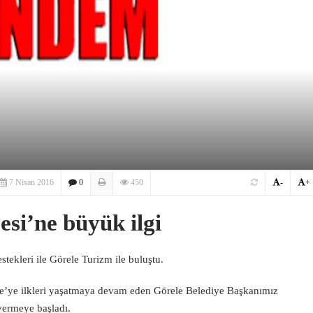
7 Nisan 2016
0
450
-
+
si’ne büyük ilgi
tekleri ile Görele Turizm ile buluştu.
ele’ye ilkleri yaşatmaya devam eden Görele Belediye Başkanımız
vermeye başladı.