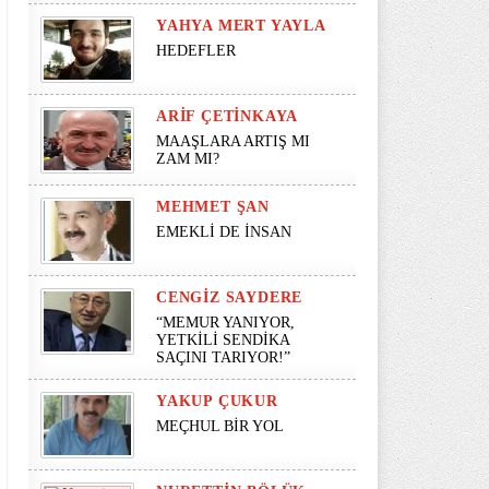
YAHYA MERT YAYLA
HEDEFLER
ARIF ÇETINKAYA
MAAŞLARA ARTIŞ MI
ZAM MI?
MEHMET ŞAN
EMEKLİ DE İNSAN
CENGIZ SAYDERE
“MEMUR YANIYOR,
YETKİLİ SENDİKA
SAÇINI TARIYOR!”
YAKUP ÇUKUR
MEÇHUL BİR YOL