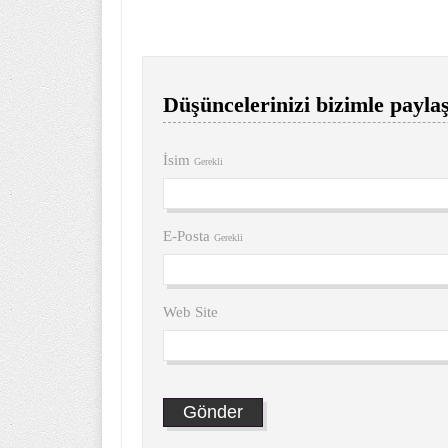
Düşüncelerinizi bizimle paylaş
İsim
Gerekli
E-Posta
Gerekli
Web Site