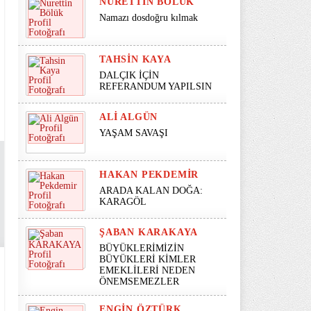
NURETTIN BÖLÜK
Namazı dosdoğru kılmak
TAHSIN KAYA
DALÇIK İÇİN
REFERANDUM YAPILSIN
ALI ALGÜN
YAŞAM SAVAŞI
HAKAN PEKDEMIR
ARADA KALAN DOĞA:
KARAGÖL
ŞABAN KARAKAYA
BÜYÜKLERİMİZİN
BÜYÜKLERİ KİMLER
EMEKLİLERİ NEDEN
ÖNEMSEMEZLER
ENGIN ÖZTÜRK