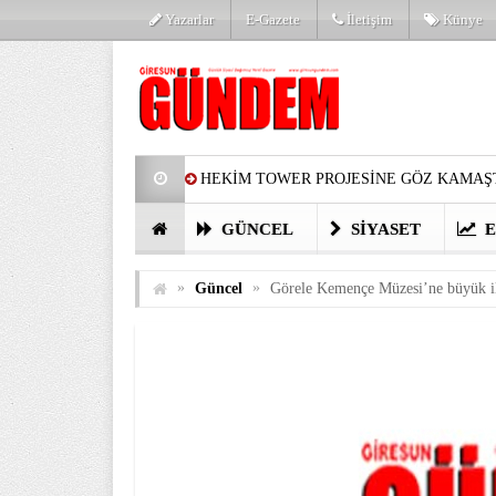
Yazarlar
E-Gazete
İletişim
Künye
HEKİM TOWER PROJESİNE GÖZ KAMAŞT
PARTİ’DE YENİ YÜZLER
HARUN Cİ
GÜNCEL
SIYASET
E
GÖZLERİM DOLDU
ÖNER HEKİM’D
»
»
Güncel
Görele Kemençe Müzesi’ne büyük i
BİRİNCİSİ YAPILAN TAMDERE YAPRAKL
KATILIMCILARI COŞTURDU