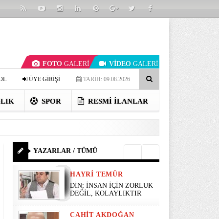
FOTO
GALERİ
VİDEO
GALERİ
OL
ÜYE GİRİŞİ
TARİH: 09.08.2026
LIK
SPOR
RESMI İLANLAR
YAZARLAR / TÜMÜ
HAYRI TEMÜR
DİN; İNSAN İÇİN ZORLUK
DEĞİL, KOLAYLIKTIR
CAHIT AKDOĞAN